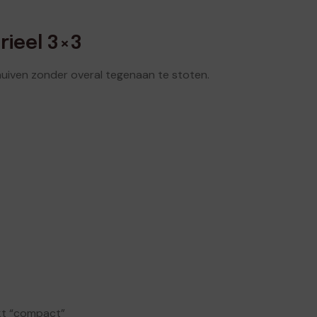
rieel 3×3
schuiven zonder overal tegenaan te stoten.
kt “compact”