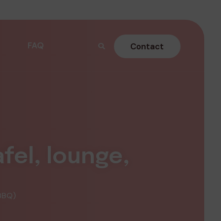
FAQ
Contact
afel, lounge,
 BBQ)