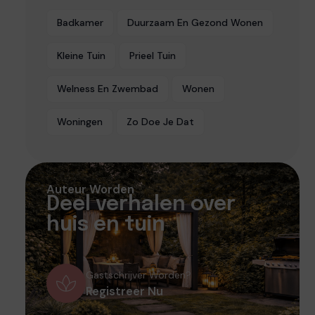
Badkamer
Duurzaam En Gezond Wonen
Kleine Tuin
Prieel Tuin
Welness En Zwembad
Wonen
Woningen
Zo Doe Je Dat
Auteur Worden
Deel verhalen over
huis en tuin
Gastschrijver Worden?
Registreer Nu