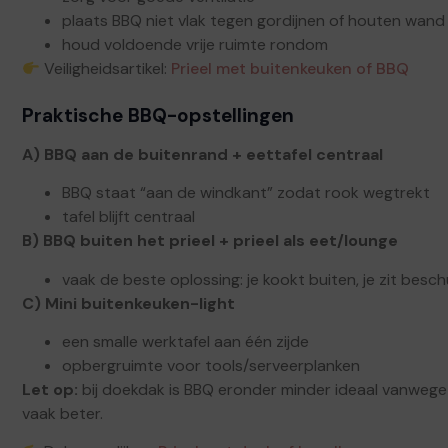
plaats BBQ niet vlak tegen gordijnen of houten wand
houd voldoende vrije ruimte rondom
Veiligheidsartikel:
Prieel met buitenkeuken of BBQ
Praktische BBQ-opstellingen
A) BBQ aan de buitenrand + eettafel centraal
BBQ staat “aan de windkant” zodat rook wegtrekt
tafel blijft centraal
B) BBQ buiten het prieel + prieel als eet/lounge
vaak de beste oplossing: je kookt buiten, je zit besc
C) Mini buitenkeuken-light
een smalle werktafel aan één zijde
opbergruimte voor tools/serveerplanken
Let op:
bij doekdak is BBQ eronder minder ideaal vanwege 
vaak beter.