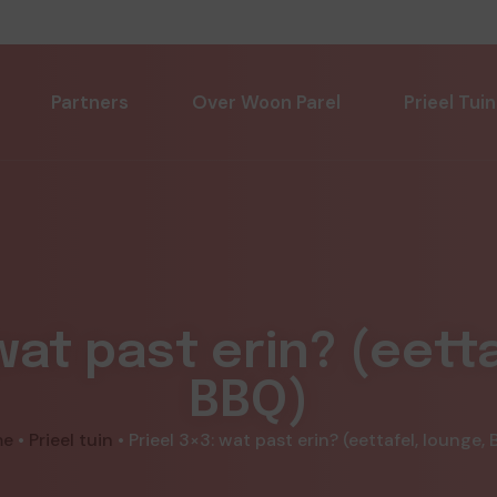
Partners
Over Woon Parel
Prieel Tuin
wat past erin? (eett
BBQ)
me
•
Prieel tuin
•
Prieel 3×3: wat past erin? (eettafel, lounge,