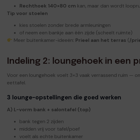
Rechthoek 140×80 cm
kan, maar dan wordt looprui
Tip voor stoelen
kies stoelen zonder brede armleuningen
of neem een bankje aan één zijde (scheelt ruimte)
Meer buitenkamer-ideeën:
Prieel aan het terras
(
/pri
Indeling 2: loungehoek in een p
Voor een loungehoek voelt 3×3 vaak verrassend ruim — omd
eettafel.
3 lounge-opstellingen die goed werken
A) L-vorm bank + salontafel (top)
bank tegen 2 zijden
midden vrij voor tafel/poef
voelt als echte buitenkamer