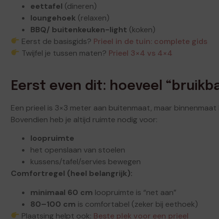
eettafel
(dineren)
loungehoek
(relaxen)
BBQ/ buitenkeuken-light
(koken)
Eerst de basisgids?
Prieel in de tuin: complete gids
Twijfel je tussen maten?
Prieel 3×4 vs 4×4
Eerst even dit: hoeveel “bruikb
Een prieel is 3×3 meter aan buitenmaat, maar binnenmaat ka
Bovendien heb je altijd ruimte nodig voor:
loopruimte
het openslaan van stoelen
kussens/tafel/servies bewegen
Comfortregel (heel belangrijk):
minimaal 60 cm
loopruimte is “net aan”
80–100 cm
is comfortabel (zeker bij eethoek)
Plaatsing helpt ook:
Beste plek voor een prieel