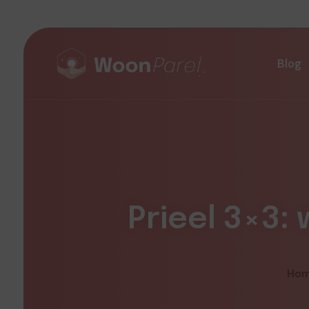
Blog
Prieel 3×3: 
Ho