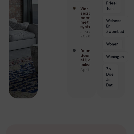
Prieel
Tuin
Vier
seizoenen
comfort
Welness
met één
En
systeem
Zwembad
Juni 3,
2026
Wonen
Duurzame
deurklinken:
Woningen
stijlvol én
milieubewust
Zo
April 7, 2026
Doe
Je
Dat