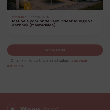
Prieel Tuin
feb 10, 2026
Meubels voor onder een prieel: lounge vs
eethoek (maatadvies)
Woon Parel
– Ontdek onze aanbevolen artikelen.
Lees onze
artikelen.