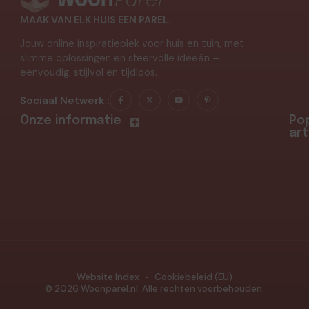
MAAK VAN ELK HUIS EEN PAREL.
Jouw online inspiratieplek voor huis en tuin, met
slimme oplossingen en sfeervolle ideeën –
eenvoudig, stijlvol en tijdloos.
Sociaal Netwerk :
Onze informatie
Pop
art
Website Index
Cookiebeleid (EU)
© 2026 Woonparel.nl. Alle rechten voorbehouden.