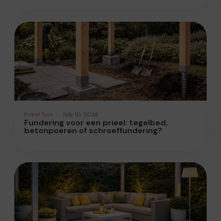
Prieel Tuin
feb 10, 2026
Fundering voor een prieel: tegelbed,
betonpoeren of schroeffundering?