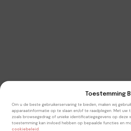
Toestemming B
Om u de beste gebruikerservaring te bieden, maken wij gebru
apparaatinformatie op te slaan en/of te raadplegen. Met uw
zoals browsegedrag of unieke identificatiegegevens op deze w
toestemming kan invloed hebben op bepaalde functies en mo
cookiebeleid
.