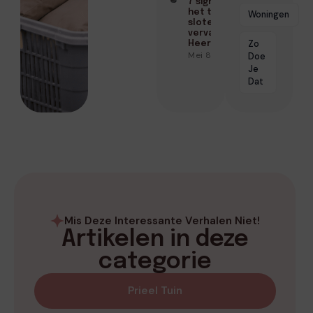
7 signalen dat
het tijd is om je
Woningen
sloten te
vervangen in
Zo
Heerhugowaard
Mei 8, 2026
Doe
Je
Dat
Mis Deze Interessante Verhalen Niet!
Artikelen in deze
categorie
Prieel Tuin