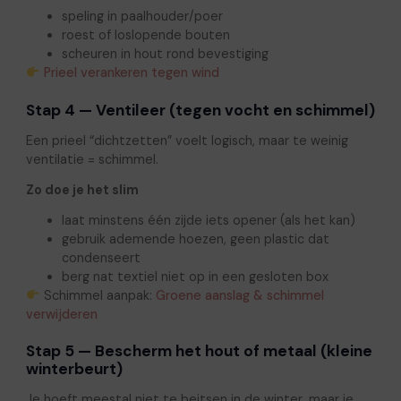
speling in paalhouder/poer
roest of loslopende bouten
scheuren in hout rond bevestiging
Prieel verankeren tegen wind
Stap 4 — Ventileer (tegen vocht en schimmel)
Een prieel “dichtzetten” voelt logisch, maar te weinig
ventilatie = schimmel.
Zo doe je het slim
laat minstens één zijde iets opener (als het kan)
gebruik ademende hoezen, geen plastic dat
condenseert
berg nat textiel niet op in een gesloten box
Schimmel aanpak:
Groene aanslag & schimmel
verwijderen
Stap 5 — Bescherm het hout of metaal (kleine
winterbeurt)
Je hoeft meestal niet te beitsen in de winter, maar je