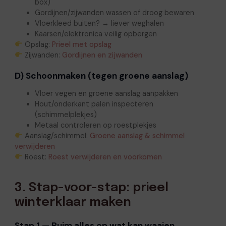
box)
Gordijnen/zijwanden wassen of droog bewaren
Vloerkleed buiten? → liever weghalen
Kaarsen/elektronica veilig opbergen
Opslag:
Prieel met opslag
Zijwanden:
Gordijnen en zijwanden
D) Schoonmaken (tegen groene aanslag)
Vloer vegen en groene aanslag aanpakken
Hout/onderkant palen inspecteren
(schimmelplekjes)
Metaal controleren op roestplekjes
Aanslag/schimmel:
Groene aanslag & schimmel
verwijderen
Roest:
Roest verwijderen en voorkomen
3. Stap-voor-stap: prieel
winterklaar maken
Stap 1 — Ruim alles op wat kan waaien