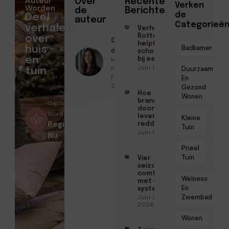
Auteur
Over
Recente
Verken
Worden
de
Berichten
de
Deel
auteur
Categorieë
verhalen
Verhuisd binnen
Rotterdam? Zo
over
Geschreven
helpt een
Badkamer
huis
door
schoonmaakbedrijf
en
Marloes
bij een frisse start
Juni 16, 2026
Peeters ●
Duurzaam
tuin
Februari 10,
En
2026
Gezond
Hoe
Wonen
brandwerende
Gastschrijver
doorvoeringen
Worden?
levens kunnen
Kleine
Registreer
redden
Tuin
Juni 10, 2026
Nu
Prieel
Tuin
Vier
seizoenen
comfort
Welness
met één
En
systeem
Zwembad
Juni 3,
2026
Wonen