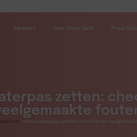
Partners
Over Woon Parel
Prieel Tuin
aterpas zetten: che
veelgemaakte foute
rieel tuin
•
Prieel waterpas zetten: checklist en veelgemaak