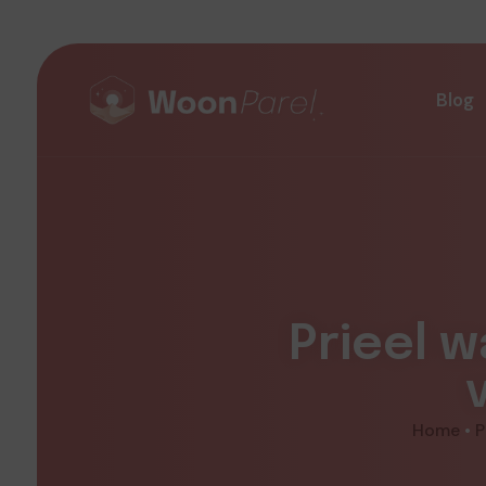
Blog
Prieel w
Home
•
P