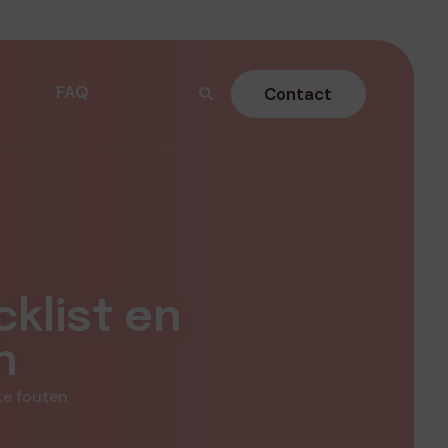
FAQ
Contact
cklist en
n
te fouten