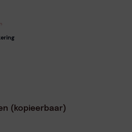
en
kering
ten (kopieerbaar)