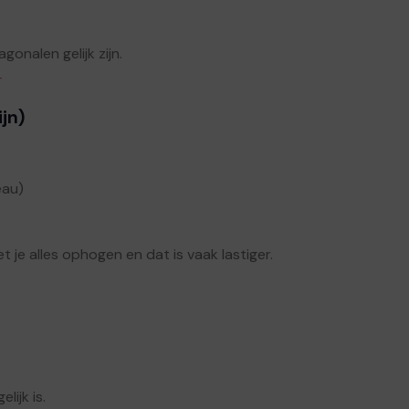
onalen gelijk zijn.
4
jn)
eau)
t je alles ophogen en dat is vaak lastiger.
ijk is.