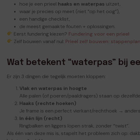
hoe je een prieel
haaks en waterpas
uitzet,
waar je precies op meet (niet “op het oog”),
een handige checklist,
de meest gemaakte fouten + oplossingen.
Eerst fundering kiezen?
Fundering voor een prieel
Zelf bouwen vanaf nul:
Prieel zelf bouwen: stappenpla
Wat betekent “waterpas” bij ee
Er zijn 3 dingen die tegelijk moeten kloppen:
Vlak en waterpas in hoogte
Alle palen (of poeren/paaldragers) staan op dezelfd
Haaks (rechte hoeken)
Je frame is een perfect vierkant/rechthoek → anders
In één lijn (recht)
Ringbalken en liggers lopen strak, zonder “twist”.
Als één van deze mis is, stapelt het probleem zich op: dakb