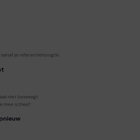
vanaf je referentiehoogte.
st
aal niet beweegt.
ame mee scheef.
opnieuw