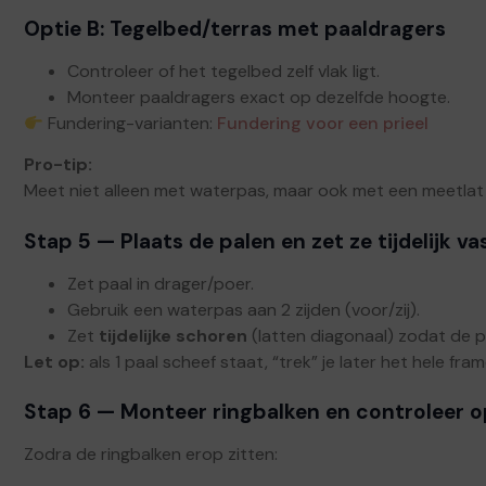
Optie B: Tegelbed/terras met paaldragers
Controleer of het tegelbed zelf vlak ligt.
Monteer paaldragers exact op dezelfde hoogte.
Fundering-varianten:
Fundering voor een prieel
Pro-tip:
Meet niet alleen met waterpas, maar ook met een meetlat 
Stap 5 — Plaats de palen en zet ze tijdelijk va
Zet paal in drager/poer.
Gebruik een waterpas aan 2 zijden (voor/zij).
Zet
tijdelijke schoren
(latten diagonaal) zodat de p
Let op:
als 1 paal scheef staat, “trek” je later het hele fr
Stap 6 — Monteer ringbalken en controleer 
Zodra de ringbalken erop zitten: