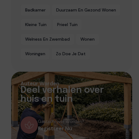
Badkamer
Duurzaam En Gezond Wonen
Kleine Tuin
Prieel Tuin
Welness En Zwembad
Wonen
Woningen
Zo Doe Je Dat
Auteur Worden
Deel verhalen over
huis en tuin
Gastschrijver Worden?
Registreer Nu