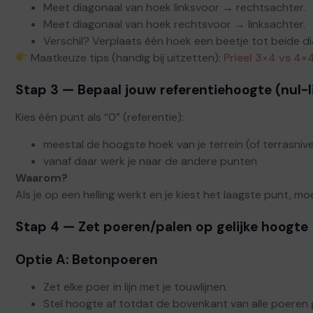
Meet diagonaal van hoek linksvoor → rechtsachter.
Meet diagonaal van hoek rechtsvoor → linksachter.
Verschil? Verplaats één hoek een beetje tot beide diag
Maatkeuze tips (handig bij uitzetten):
Prieel 3×4 vs 4×
Stap 3 — Bepaal jouw referentiehoogte (nul-li
Kies één punt als “0” (referentie):
meestal de hoogste hoek van je terrein (of terrasniv
vanaf daar werk je naar de andere punten
Waarom?
Als je op een helling werkt en je kiest het laagste punt, moe
Stap 4 — Zet poeren/palen op gelijke hoogte
Optie A: Betonpoeren
Zet elke poer in lijn met je touwlijnen.
Stel hoogte af totdat de bovenkant van alle poeren gel