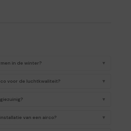
rmen in de winter?
▼
rco voor de luchtkwaliteit?
▼
rgiezuinig?
▼
installatie van een airco?
▼