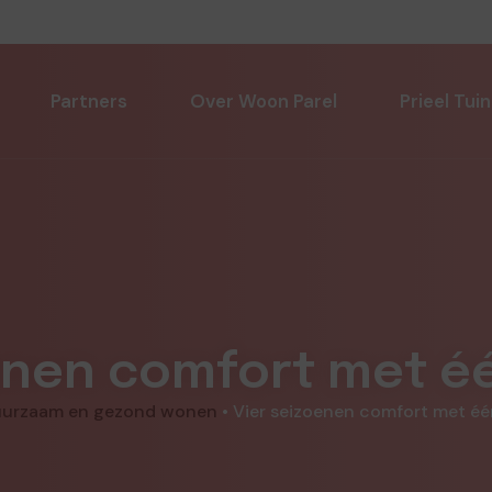
Partners
Over Woon Parel
Prieel Tuin
oenen comfort met é
urzaam en gezond wonen
•
Vier seizoenen comfort met é