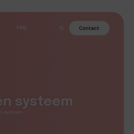
FAQ
Contact
én systeem
én systeem