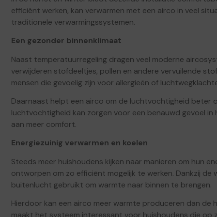
efficiënt werken, kan verwarmen met een airco in veel situat
traditionele verwarmingssystemen.
Een gezonder binnenklimaat
Naast temperatuurregeling dragen veel moderne aircosyste
verwijderen stofdeeltjes, pollen en andere vervuilende stoff
mensen die gevoelig zijn voor allergieën of luchtwegklacht
Daarnaast helpt een airco om de luchtvochtigheid beter 
luchtvochtigheid kan zorgen voor een benauwd gevoel in hu
aan meer comfort.
Energiezuinig verwarmen en koelen
Steeds meer huishoudens kijken naar manieren om hun energ
ontworpen om zo efficiënt mogelijk te werken. Dankzij d
buitenlucht gebruikt om warmte naar binnen te brengen.
Hierdoor kan een airco meer warmte produceren dan de hoev
maakt het systeem interessant voor huishoudens die op z