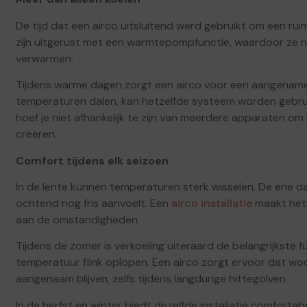
De tijd dat een airco uitsluitend werd gebruikt om een ru
zijn uitgerust met een warmtepompfunctie, waardoor ze ni
verwarmen.
Tijdens warme dagen zorgt een airco voor een aangename
temperaturen dalen, kan hetzelfde systeem worden gebru
hoef je niet afhankelijk te zijn van meerdere apparaten om
creëren.
Comfort tijdens elk seizoen
In de lente kunnen temperaturen sterk wisselen. De ene dag
ochtend nog fris aanvoelt. Een
airco installatie
maakt het 
aan de omstandigheden.
Tijdens de zomer is verkoeling uiteraard de belangrijkste 
temperatuur flink oplopen. Een airco zorgt ervoor dat w
aangenaam blijven, zelfs tijdens langdurige hittegolven.
In de herfst en winter biedt dezelfde installatie comfor