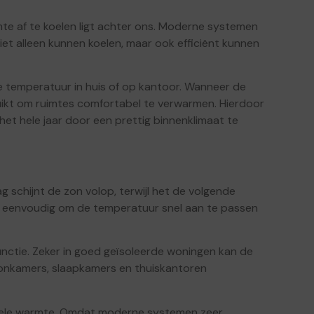
imte af te koelen ligt achter ons. Moderne systemen
et alleen kunnen koelen, maar ook efficiënt kunnen
 temperatuur in huis of op kantoor. Wanneer de
ikt om ruimtes comfortabel te verwarmen. Hierdoor
 het hele jaar door een prettig binnenklimaat te
 schijnt de zon volop, terwijl het de volgende
eenvoudig om de temperatuur snel aan te passen
functie. Zeker in goed geïsoleerde woningen kan de
oonkamers, slaapkamers en thuiskantoren
tabele warmte. Omdat moderne systemen zeer