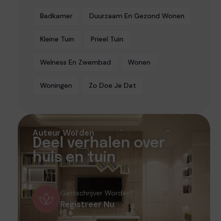
Badkamer
Duurzaam En Gezond Wonen
Kleine Tuin
Prieel Tuin
Welness En Zwembad
Wonen
Woningen
Zo Doe Je Dat
Auteur Worden
Deel verhalen over
huis en tuin
Gastschrijver Worden?
Registreer Nu