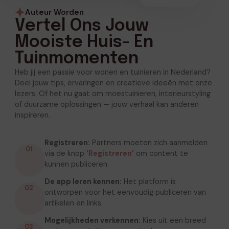
Auteur Worden
Vertel Ons Jouw
Mooiste Huis- En
Tuinmomenten
Heb jij een passie voor wonen en tuinieren in Nederland?
Deel jouw tips, ervaringen en creatieve ideeën met onze
lezers. Of het nu gaat om moestuinieren, interieurstyling
of duurzame oplossingen — jouw verhaal kan anderen
inspireren.
Registreren:
Partners moeten zich aanmelden
01
via de knop
‘Registreren’
om content te
kunnen publiceren.
De app leren kennen:
Het platform is
02
ontworpen voor het eenvoudig publiceren van
artikelen en links.
Mogelijkheden verkennen:
Kies uit een breed
03