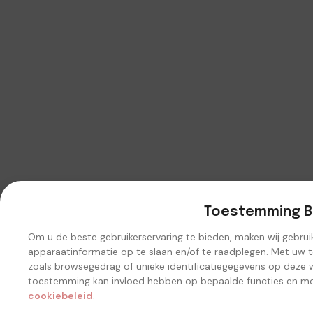
Toestemming B
Om u de beste gebruikerservaring te bieden, maken wij gebru
apparaatinformatie op te slaan en/of te raadplegen. Met uw
zoals browsegedrag of unieke identificatiegegevens op deze w
toestemming kan invloed hebben op bepaalde functies en mo
cookiebeleid
.