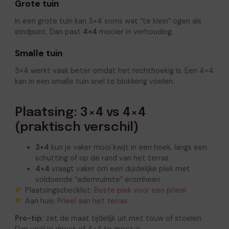
Grote tuin
In een grote tuin kan 3×4 soms wat “te klein” ogen als
eindpunt. Dan past
4×4
mooier in verhouding.
Smalle tuin
3×4 werkt vaak beter omdat het rechthoekig is. Een 4×4
kan in een smalle tuin snel te blokkerig voelen.
Plaatsing: 3×4 vs 4×4
(praktisch verschil)
3×4
kun je vaker mooi kwijt in een hoek, langs een
schutting of op de rand van het terras
4×4
vraagt vaker om een duidelijke plek met
voldoende “ademruimte” eromheen
Plaatsingschecklist:
Beste plek voor een prieel
Aan huis:
Prieel aan het terras
Pro-tip:
zet de maat tijdelijk uit met touw of stoelen.