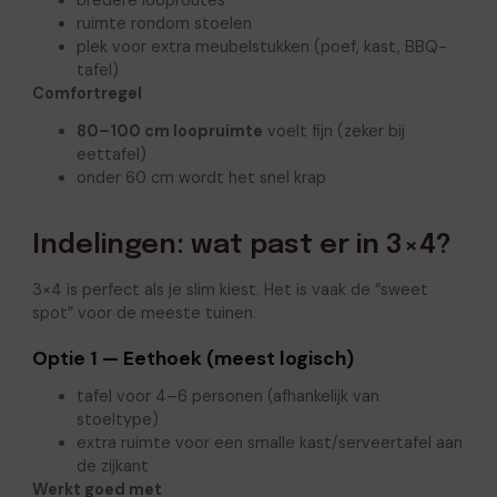
bredere looproutes
ruimte rondom stoelen
plek voor extra meubelstukken (poef, kast, BBQ-
tafel)
Comfortregel
80–100 cm loopruimte
voelt fijn (zeker bij
eettafel)
onder 60 cm wordt het snel krap
Indelingen: wat past er in 3×4?
3×4 is perfect als je slim kiest. Het is vaak de “sweet
spot” voor de meeste tuinen.
Optie 1 — Eethoek (meest logisch)
tafel voor 4–6 personen (afhankelijk van
stoeltype)
extra ruimte voor een smalle kast/serveertafel aan
de zijkant
Werkt goed met