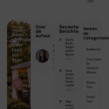
tuin
Auteur
Over
Recente
Verken
Worden
de
Berichten
de
Deel
auteur
Categorieë
verhalen
Verhuisd binnen
Rotterdam? Zo
over
Geschreven
helpt een
Badkamer
huis
door
schoonmaakbedrijf
en
Marloes
bij een frisse start
Juni 16, 2026
Peeters ●
Duurzaam
tuin
Februari 10,
En
2026
Gezond
Hoe
Wonen
brandwerende
Gastschrijver
doorvoeringen
Worden?
levens kunnen
Kleine
Registreer
redden
Tuin
Juni 10, 2026
Nu
Prieel
Tuin
Vier
seizoenen