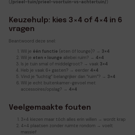
(
/prieel-tuin/prieel-voortuin-vs-achtertuin/
)
Keuzehulp: kies 3×4 of 4×4 in 6
vragen
Beantwoord deze snel:
Wil je
één functie
(eten óf lounge)? →
3×4
Wil je
eten + lounge
allebei ruim? →
4×4
Is je tuin smal of middelgroot? → vaak
3×4
Heb je vaak 6+ gasten? → eerder
4×4
Vind je “luchtig” belangrijker dan “ruim”? →
3×4
Wil je echt buitenkamer-gevoel met
accessoires/opslag? →
4×4
Veelgemaakte fouten
3×4 kiezen maar tóch alles erin willen → wordt krap
4×4 plaatsen zonder ruimte rondom → voelt
massief