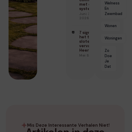
comfort
Welness
met één
En
systeem
Zwembad
Juni 3,
2026
Wonen
7 signalen dat
het tijd is om je
Woningen
sloten te
vervangen in
Zo
Heerhugowaard
Mei 8, 2026
Doe
Je
Dat
Mis Deze Interessante Verhalen Niet!