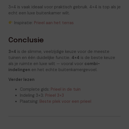
3×4 is vaak ideaal voor praktisch gebruik. 4×4 is top als je
echt een luxe buitenkamer wilt.
Inspiratie:
Prieel aan het terras
Conclusie
3×4
is de slimme, veelzijdige keuze voor de meeste
tuinen en één duidelijke functie.
4×4
is de beste keuze
als je ruimte en luxe wilt — vooral voor
combi-
indelingen
en het echte buitenkamergevoel.
Verder lezen
Complete gids:
Prieel in de tuin
Indeling 3×3:
Prieel 3×3
Plaatsing:
Beste plek voor een prieel