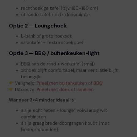
rechthoekige tafel (bijv. 160–180 cm)
of ronde tafel + extra loopruimte
Optie 2 — Loungehoek
L-bank of grote hoekset
salontafel + 1 extra stoel/poef
Optie 3 — BBQ / buitenkeuken-light
BBQ aan de rand + werktafel (smal)
zithoek blijft comfortabel, maar ventilatie blijft
belangrijk
Veiligheid:
Prieel met buitenkeuken of BBQ
Dakkeuze:
Prieel met doek of lamellen
Wanneer 3×4 minder ideaal is
als je echt “eten + lounge” volwaardig wilt
combineren
als je graag brede doorgangen houdt (met
kinderen/honden)