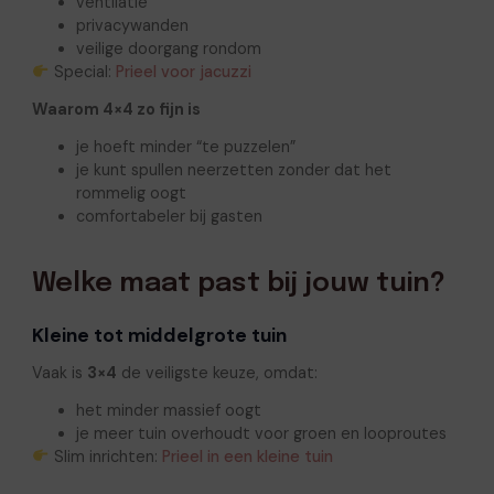
ventilatie
privacywanden
veilige doorgang rondom
Special:
Prieel voor jacuzzi
Waarom 4×4 zo fijn is
je hoeft minder “te puzzelen”
je kunt spullen neerzetten zonder dat het
rommelig oogt
comfortabeler bij gasten
Welke maat past bij jouw tuin?
Kleine tot middelgrote tuin
Vaak is
3×4
de veiligste keuze, omdat:
het minder massief oogt
je meer tuin overhoudt voor groen en looproutes
Slim inrichten:
Prieel in een kleine tuin