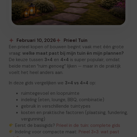
Februari 10, 2026
Prieel Tuin
Een prieel kopen of bouwen begint vaak met één grote
vraag:
welke maat past bij mijn tuin én mijn plannen?
De keuze tussen
3×4
en
4×4
is super populair, omdat
beide maten “ruim genoeg” lijken — maar in de praktijk
voelt het heel anders aan.
In deze gids vergelijken we
3×4 vs 4×4
op:
ruimtegevoel en loopruimte
indeling (eten, lounge, BBQ, combinatie)
gebruik in verschillende tuintypes
kosten en praktische factoren (plaatsing, fundering,
vergunning)
Eerst de basisgids?
Prieel in de tuin: complete gids
Indeling voor compacte maat:
Prieel 3×3: wat past