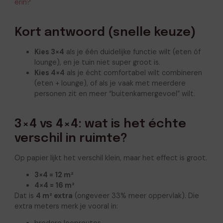
erin?
Kort antwoord (snelle keuze)
Kies 3×4
als je één duidelijke functie wilt (eten óf
lounge), en je tuin niet super groot is.
Kies 4×4
als je écht comfortabel wilt combineren
(eten + lounge), of als je vaak met meerdere
personen zit en meer “buitenkamergevoel” wilt.
3×4 vs 4×4: wat is het échte
verschil in ruimte?
Op papier lijkt het verschil klein, maar het effect is groot.
3×4 = 12 m²
4×4 = 16 m²
Dat is
4 m² extra
(ongeveer 33% meer oppervlak). Die
extra meters merk je vooral in: