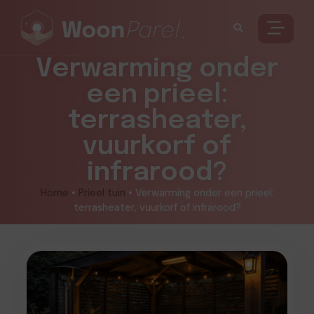
Verwarming onder
een prieel:
terrasheater,
vuurkorf of
infrarood?
Home
•
Prieel tuin
•
Verwarming onder een prieel:
terrasheater, vuurkorf of infrarood?