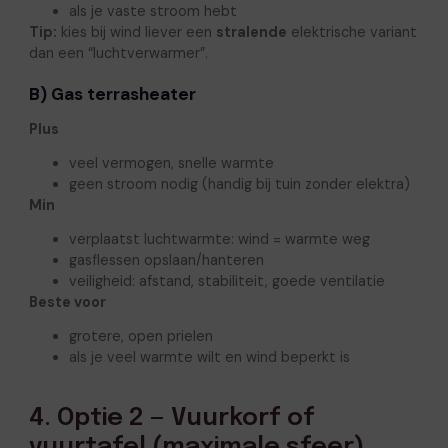
als je vaste stroom hebt
Tip:
kies bij wind liever een
stralende
elektrische variant
dan een “luchtverwarmer”.
B) Gas terrasheater
Plus
veel vermogen, snelle warmte
geen stroom nodig (handig bij tuin zonder elektra)
Min
verplaatst luchtwarmte: wind = warmte weg
gasflessen opslaan/hanteren
veiligheid: afstand, stabiliteit, goede ventilatie
Beste voor
grotere, open prielen
als je veel warmte wilt en wind beperkt is
4. Optie 2 — Vuurkorf of
vuurtafel (maximale sfeer)