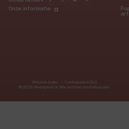
Sociaal Netwerk :
Onze informatie
Pop
art
Website Index
Cookiebeleid (EU)
© 2026 Woonparel.nl. Alle rechten voorbehouden.