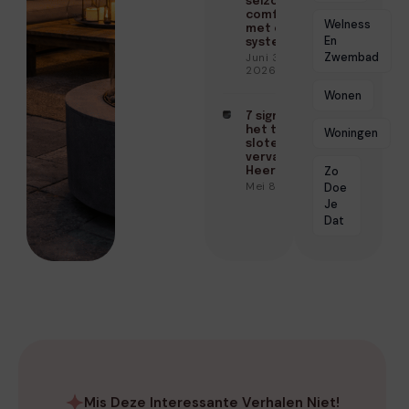
seizoenen
comfort
Welness
met één
En
systeem
Zwembad
Juni 3,
2026
Wonen
7 signalen dat
het tijd is om je
Woningen
sloten te
vervangen in
Zo
Heerhugowaard
Mei 8, 2026
Doe
Je
Dat
Mis Deze Interessante Verhalen Niet!