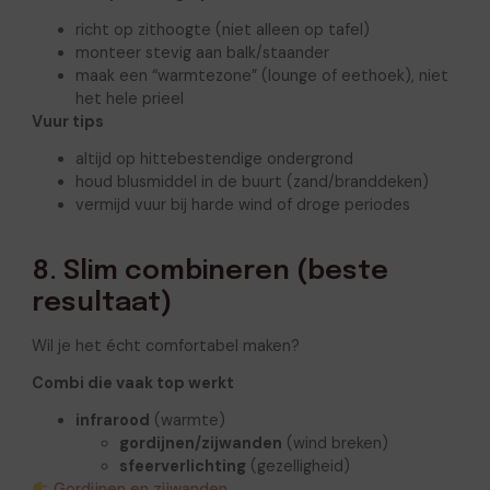
richt op zithoogte (niet alleen op tafel)
monteer stevig aan balk/staander
maak een “warmtezone” (lounge of eethoek), niet
het hele prieel
Vuur tips
altijd op hittebestendige ondergrond
houd blusmiddel in de buurt (zand/branddeken)
vermijd vuur bij harde wind of droge periodes
8. Slim combineren (beste
resultaat)
Wil je het écht comfortabel maken?
Combi die vaak top werkt
infrarood
(warmte)
gordijnen/zijwanden
(wind breken)
sfeerverlichting
(gezelligheid)
Gordijnen en zijwanden