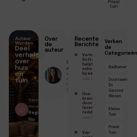
Prieel
tuin
Auteur
Over
Recente
Verken
Worden
de
Berichten
de
Deel
auteur
Categorieë
verhalen
Verhuisd binnen
Rotterdam? Zo
over
Geschreven
helpt een
Badkamer
huis
door
schoonmaakbedrijf
en
Marloes
bij een frisse start
Juni 16, 2026
Peeters ●
Duurzaam
tuin
Februari 10,
En
2026
Gezond
Hoe
Wonen
brandwerende
Gastschrijver
doorvoeringen
Worden?
levens kunnen
Kleine
Registreer
redden
Tuin
Juni 10, 2026
Nu
Prieel
Tuin
Vier