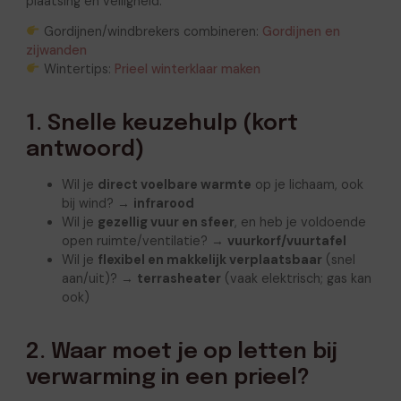
plaatsing en veiligheid.
Gordijnen/windbrekers combineren:
Gordijnen en
zijwanden
Wintertips:
Prieel winterklaar maken
1. Snelle keuzehulp (kort
antwoord)
Wil je
direct voelbare warmte
op je lichaam, ook
bij wind? →
infrarood
Wil je
gezellig vuur en sfeer
, en heb je voldoende
open ruimte/ventilatie? →
vuurkorf/vuurtafel
Wil je
flexibel en makkelijk verplaatsbaar
(snel
aan/uit)? →
terrasheater
(vaak elektrisch; gas kan
ook)
2. Waar moet je op letten bij
verwarming in een prieel?