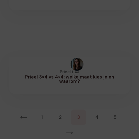
Prieel tuin
Prieel 3×4 vs 4×4: welke maat kies je en
waarom?
⟵
1
2
3
4
5
⟶