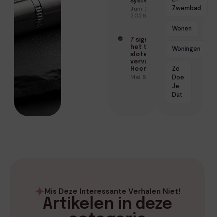
systeem
Zwembad
Juni 3,
2026
Wonen
7 signalen dat
het tijd is om je
Woningen
sloten te
vervangen in
Zo
Heerhugowaard
Mei 8, 2026
Doe
Je
Dat
Mis Deze Interessante Verhalen Niet!
Artikelen in deze