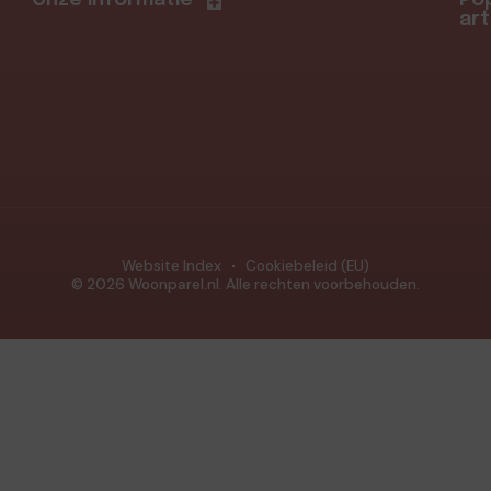
Onze informatie
Pop
art
Website Index
Cookiebeleid (EU)
© 2026 Woonparel.nl. Alle rechten voorbehouden.