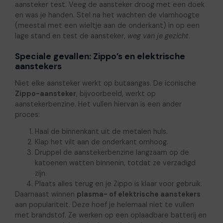
aansteker test. Veeg de aansteker droog met een doek
en was je handen. Stel na het wachten de vlamhoogte
(meestal met een wieltje aan de onderkant) in op een
lage stand en test de aansteker,
weg van je gezicht
.
Speciale gevallen: Zippo’s en elektrische
aanstekers
Niet elke aansteker werkt op butaangas. De iconische
Zippo-aansteker
, bijvoorbeeld, werkt op
aanstekerbenzine. Het vullen hiervan is een ander
proces:
Haal de binnenkant uit de metalen huls.
Klap het vilt aan de onderkant omhoog.
Druppel de aanstekerbenzine langzaam op de
katoenen watten binnenin, totdat ze verzadigd
zijn.
Plaats alles terug en je Zippo is klaar voor gebruik.
Daarnaast winnen
plasma- of elektrische aanstekers
aan populariteit. Deze hoef je helemaal niet te vullen
met brandstof. Ze werken op een oplaadbare batterij en