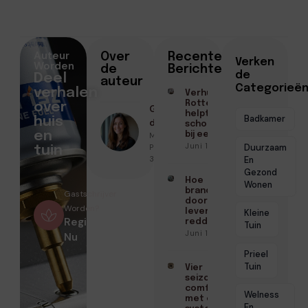
Auteur
Over
Recente
Verken
Worden
de
Berichten
de
Deel
auteur
Categorieë
verhalen
Verhuisd binnen
Rotterdam? Zo
over
Geschreven
helpt een
Badkamer
huis
door
schoonmaakbedrijf
en
Marloes
bij een frisse start
Juni 16, 2026
Peeters ● Juli
Duurzaam
tuin
31, 2025
En
Gezond
Hoe
Wonen
brandwerende
Gastschrijver
doorvoeringen
Worden?
levens kunnen
Kleine
Registreer
redden
Tuin
Juni 10, 2026
Nu
Prieel
Tuin
Vier
seizoenen
comfort
Welness
met één
En