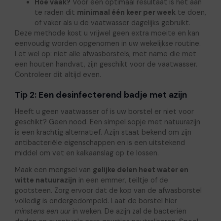
Hoe vaak?
Voor een optimaal resultaat is het aan
te raden dit
minimaal één keer per week
te doen,
of vaker als u de vaatwasser dagelijks gebruikt.
Deze methode kost u vrijwel geen extra moeite en kan
eenvoudig worden opgenomen in uw wekelijkse routine.
Let wel op: niet alle afwasborstels, met name die met
een houten handvat, zijn geschikt voor de vaatwasser.
Controleer dit altijd even.
Tip 2: Een desinfecterend badje met azijn
Heeft u geen vaatwasser of is uw borstel er niet voor
geschikt? Geen nood. Een simpel sopje met natuurazijn
is een krachtig alternatief. Azijn staat bekend om zijn
antibacteriële eigenschappen en is een uitstekend
middel om vet en kalkaanslag op te lossen.
Maak een mengsel van
gelijke delen heet water en
witte natuurazijn
in een emmer, teiltje of de
gootsteen. Zorg ervoor dat de kop van de afwasborstel
volledig is ondergedompeld. Laat de borstel hier
minstens een uur
in weken. De azijn zal de bacteriën