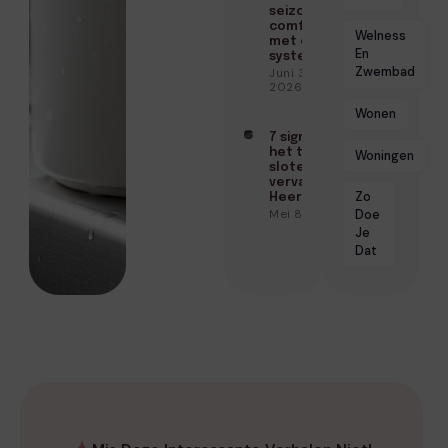
seizoenen
comfort
Welness
met één
En
systeem
Zwembad
Juni 3,
2026
Wonen
7 signalen dat
het tijd is om je
Woningen
sloten te
vervangen in
Zo
Heerhugowaard
Mei 8, 2026
Doe
Je
Dat