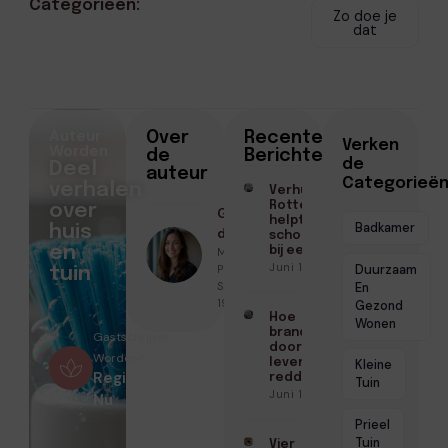
Categorieën:
Zo doe je
dat
Auteur
Over
Recente
Verken
Worden
de
Berichten
de
Deel
auteur
Categorieë
verhalen
Verhuisd binnen
Rotterdam? Zo
over
Geschreven
helpt een
Badkamer
huis
door
schoonmaakbedrijf
en
Marloes
bij een frisse start
Juni 16, 2026
Peeters ●
Duurzaam
tuin
September
En
19, 2025
Gezond
Hoe
Wonen
brandwerende
Gastschrijver
doorvoeringen
Worden?
levens kunnen
Kleine
Registreer
redden
Tuin
Juni 10, 2026
Nu
Prieel
Tuin
Vier