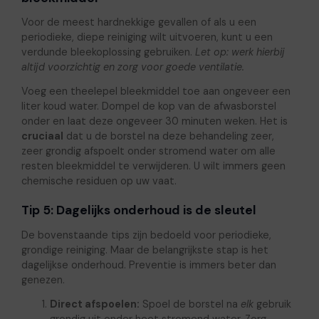
Voor de meest hardnekkige gevallen of als u een
periodieke, diepe reiniging wilt uitvoeren, kunt u een
verdunde bleekoplossing gebruiken.
Let op: werk hierbij
altijd voorzichtig en zorg voor goede ventilatie.
Voeg een theelepel bleekmiddel toe aan ongeveer een
liter koud water. Dompel de kop van de afwasborstel
onder en laat deze ongeveer 30 minuten weken. Het is
cruciaal
dat u de borstel na deze behandeling zeer,
zeer grondig afspoelt onder stromend water om alle
resten bleekmiddel te verwijderen. U wilt immers geen
chemische residuen op uw vaat.
Tip 5: Dagelijks onderhoud is de sleutel
De bovenstaande tips zijn bedoeld voor periodieke,
grondige reiniging. Maar de belangrijkste stap is het
dagelijkse onderhoud. Preventie is immers beter dan
genezen.
Direct afspoelen:
Spoel de borstel na
elk
gebruik
grondig uit onder heet stromend water. Zorg