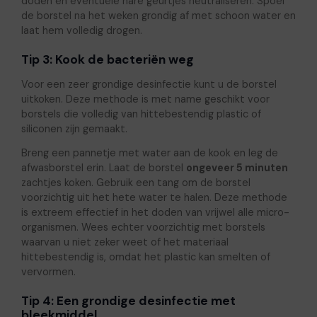
doden en eventuele nare geurtjes neutraliseren. Spoel
de borstel na het weken grondig af met schoon water en
laat hem volledig drogen.
Tip 3: Kook de bacteriën weg
Voor een zeer grondige desinfectie kunt u de borstel
uitkoken. Deze methode is met name geschikt voor
borstels die volledig van hittebestendig plastic of
siliconen zijn gemaakt.
Breng een pannetje met water aan de kook en leg de
afwasborstel erin. Laat de borstel
ongeveer 5 minuten
zachtjes koken. Gebruik een tang om de borstel
voorzichtig uit het hete water te halen. Deze methode
is extreem effectief in het doden van vrijwel alle micro-
organismen. Wees echter voorzichtig met borstels
waarvan u niet zeker weet of het materiaal
hittebestendig is, omdat het plastic kan smelten of
vervormen.
Tip 4: Een grondige desinfectie met
bleekmiddel