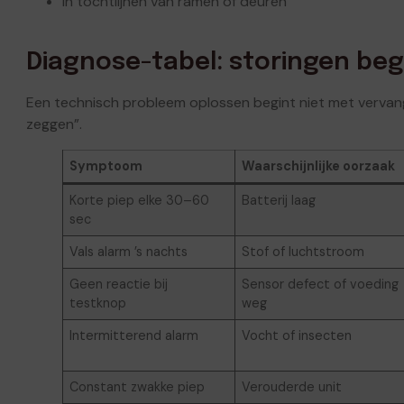
In tochtlijnen van ramen of deuren
Diagnose-tabel: storingen begr
Een technisch probleem oplossen begint niet met vervan
zeggen”.
Symptoom
Waarschijnlijke oorzaak
Korte piep elke 30–60
Batterij laag
sec
Vals alarm ’s nachts
Stof of luchtstroom
Geen reactie bij
Sensor defect of voeding
testknop
weg
Intermitterend alarm
Vocht of insecten
Constant zwakke piep
Verouderde unit