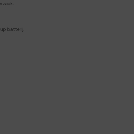
orzaak.
up batterij.