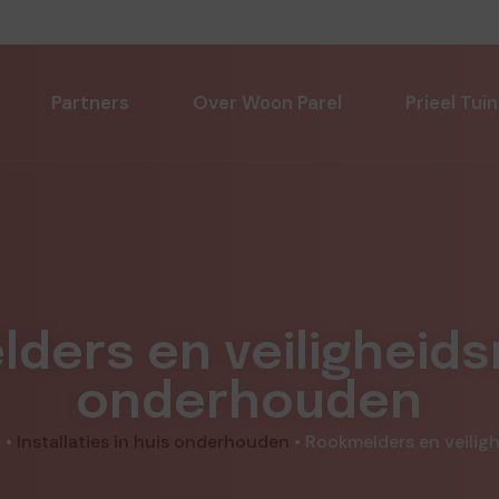
Partners
Over Woon Parel
Prieel Tuin
ders en veiligheid
onderhouden
d
•
Installaties in huis onderhouden
•
Rookmelders en veili