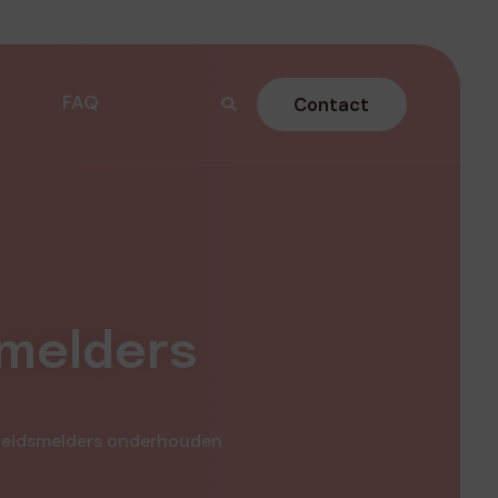
FAQ
Contact
smelders
gheidsmelders onderhouden