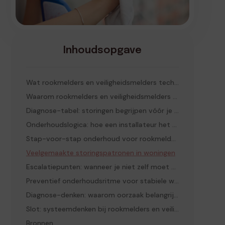
Inhoudsopgave
Wat rookmelders en veiligheidsmelders technisch doen
Waarom rookmelders en veiligheidsmelders storing geven
Diagnose-tabel: storingen begrijpen vóór je iets vervangt
Onderhoudslogica: hoe een installateur het benadert
Stap-voor-stap onderhoud voor rookmelders en veiligheidsmelders
Veelgemaakte storingspatronen in woningen
Escalatiepunten: wanneer je niet zelf moet blijven proberen
Preventief onderhoudsritme voor stabiele werking
Diagnose-denken: waarom oorzaak belangrijker is dan resetten
Slot: systeemdenken bij rookmelders en veiligheidsmelders
Bronnen