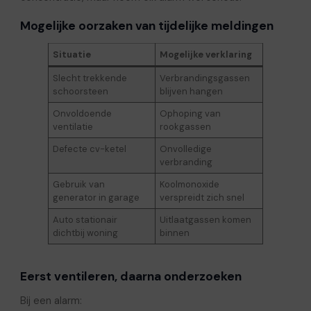
Mogelijke oorzaken van tijdelijke meldingen
Situatie
Mogelijke verklaring
Slecht trekkende
Verbrandingsgassen
schoorsteen
blijven hangen
Onvoldoende
Ophoping van
ventilatie
rookgassen
Defecte cv-ketel
Onvolledige
verbranding
Gebruik van
Koolmonoxide
generator in garage
verspreidt zich snel
Auto stationair
Uitlaatgassen komen
dichtbij woning
binnen
Eerst ventileren, daarna onderzoeken
Bij een alarm: