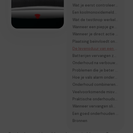
Wat je eerst controleert voordat je onderhoud uitvoert
Een koolmonoxidemelder veilig schoonmaken
Wat de testknop werkelijk controleert
Wanneer een piepje geen alarm is
Wanneer je direct actie moet ondernemen
Plaatsing beïnvloedt onderhoud en betrouwbaarheid
De levensduur van een koolmonoxidemelder begrijpen
Batterijen vervangen zonder fouten te maken
Onderhoud na verbouwing of schilderwerk
Problemen die je beter niet zelf oplost
Hoe je vals alarm onderzoekt zonder risico te nemen
Onderhoud combineren met andere veiligheidscontroles
Veelvoorkomende misverstanden rond koolmonoxidemelders
Praktische onderhoudscheck voor bewoners
Wanneer vervangen slimmer is dan onderhouden
Een goed onderhouden melder is onderdeel van een veilig huis
Bronnen