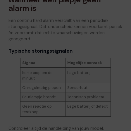
Wanneer een piepje geen
alarm is
Een continu hard alarm verschilt van een periodiek
storingssignaal. Dat onderscheid kennen voorkomt paniek
én voorkomt dat echte waarschuwingen worden
genegeerd.
Typische storingssignalen
Signaal
Mogelijke oorzaak
Korte piep om de
Lage batterij
minuut
Onregelmatig piepen
Sensorfout
Foutlampje brandt
Technisch probleem
Geen reactie op
Lege batterij of defect
testknop
Controleer altijd de handleiding van jouw model.