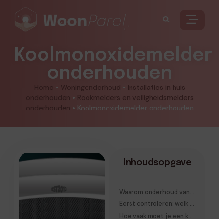
Koolmonoxidemelder
onderhouden
Home
•
Woningonderhoud
•
Installaties in huis
onderhouden
•
Rookmelders en veiligheidsmelders
onderhouden
•
Koolmonoxidemelder onderhouden
Inhoudsopgave
Waarom onderhoud van een koolmonoxidemelder belangrijk is
Eerst controleren: welk type koolmonoxidemelder hangt er?
Hoe vaak moet je een koolmonoxidemelder testen?