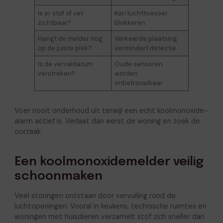
Is er stof of vet
Kan luchttoevoer
zichtbaar?
blokkeren
Hangt de melder nog
Verkeerde plaatsing
op de juiste plek?
vermindert detectie
Is de vervaldatum
Oude sensoren
verstreken?
worden
onbetrouwbaar
Voer nooit onderhoud uit terwijl een echt koolmonoxide-
alarm actief is. Verlaat dan eerst de woning en zoek de
oorzaak.
Een koolmonoxidemelder veilig
schoonmaken
Veel storingen ontstaan door vervuiling rond de
luchtopeningen. Vooral in keukens, technische ruimtes en
woningen met huisdieren verzamelt stof zich sneller dan