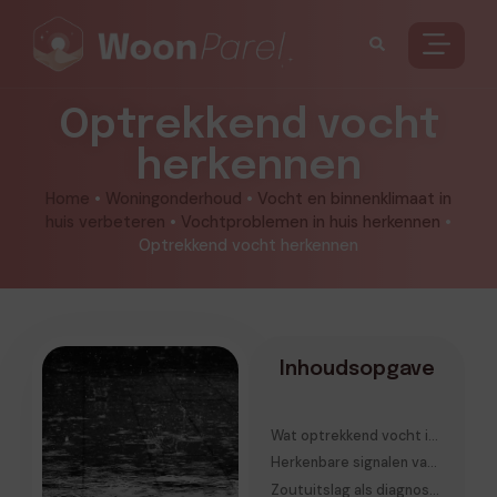
Optrekkend vocht
herkennen
Home
•
Woningonderhoud
•
Vocht en binnenklimaat in
huis verbeteren
•
Vochtproblemen in huis herkennen
•
Optrekkend vocht herkennen
Inhoudsopgave
Wat optrekkend vocht in de bouw eigenlijk doet
Herkenbare signalen van optrekkend vocht in muren
Zoutuitslag als diagnostisch signaal