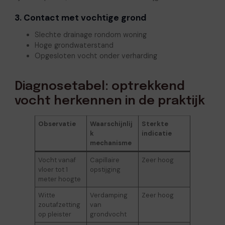
3. Contact met vochtige grond
Slechte drainage rondom woning
Hoge grondwaterstand
Opgesloten vocht onder verharding
Diagnosetabel: optrekkend
vocht herkennen in de praktijk
Observatie
Waarschijnlij
Sterkte
k
indicatie
mechanisme
Vocht vanaf
Capillaire
Zeer hoog
vloer tot 1
opstijging
meter hoogte
Witte
Verdamping
Zeer hoog
zoutafzetting
van
op pleister
grondvocht