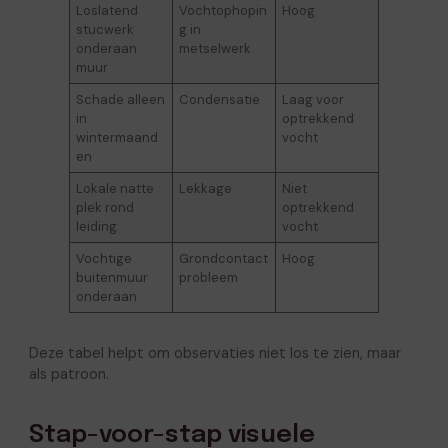
Loslatend
Vochtophopin
Hoog
stucwerk
g in
onderaan
metselwerk
muur
Schade alleen
Condensatie
Laag voor
in
optrekkend
wintermaand
vocht
en
Lokale natte
Lekkage
Niet
plek rond
optrekkend
leiding
vocht
Vochtige
Grondcontact
Hoog
buitenmuur
probleem
onderaan
Deze tabel helpt om observaties niet los te zien, maar
als patroon.
Stap-voor-stap visuele