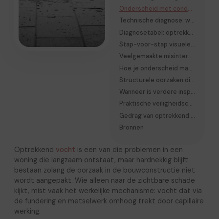
Onderscheid met condensatie en lekkages
Technische diagnose: waar het proces begint
Diagnosetabel: optrekkend vocht herkennen in de praktijk
Stap-voor-stap visuele inspectie van de woning
Veelgemaakte misinterpretaties
Hoe je onderscheid maakt in de praktijk (beslislogica)
Structurele oorzaken die vaak over het hoofd worden gezien
Wanneer is verdere inspectie nodig
Praktische veiligheidscheck vóór elke ingreep
Gedrag van optrekkend vocht op lange termijn
Bronnen
Optrekkend
vocht
is een van die problemen in een
woning die langzaam ontstaat, maar hardnekkig blijft
bestaan zolang de oorzaak in de bouwconstructie niet
wordt aangepakt. Wie alleen naar de zichtbare schade
kijkt, mist vaak het werkelijke mechanisme: vocht dat via
de fundering en metselwerk omhoog trekt door capillaire
werking.