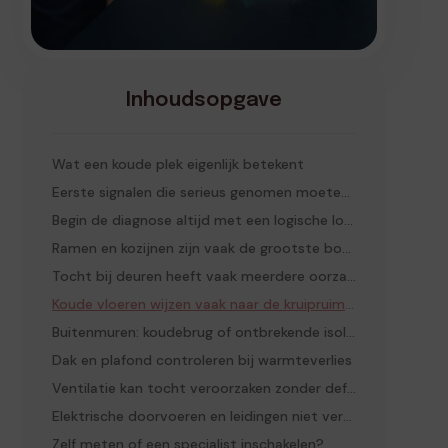
Inhoudsopgave
Wat een koude plek eigenlijk betekent
Eerste signalen die serieus genomen moeten worden
Begin de diagnose altijd met een logische looproute
Ramen en kozijnen zijn vaak de grootste boosdoener
Tocht bij deuren heeft vaak meerdere oorzaken tegelijk
Koude vloeren wijzen vaak naar de kruipruimte
Buitenmuren: koudebrug of ontbrekende isolatie?
Dak en plafond controleren bij warmteverlies
Ventilatie kan tocht veroorzaken zonder defect te zijn
Elektrische doorvoeren en leidingen niet vergeten
Zelf meten of een specialist inschakelen?