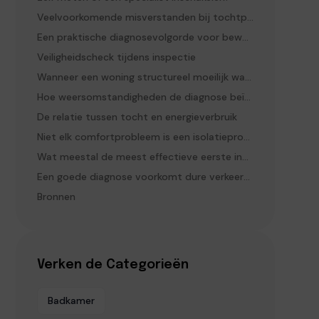
Veelvoorkomende misverstanden bij tochtproblemen
Een praktische diagnosevolgorde voor bewoners
Veiligheidscheck tijdens inspectie
Wanneer een woning structureel moeilijk warm te krijgen is
Hoe weersomstandigheden de diagnose beïnvloeden
De relatie tussen tocht en energieverbruik
Niet elk comfortprobleem is een isolatieprobleem
Wat meestal de meest effectieve eerste ingreep is
Een goede diagnose voorkomt dure verkeerde oplossingen
Bronnen
Verken de Categorieën
Badkamer