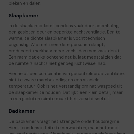
pieken en dalen.
Slaapkamer
In de slaapkamer komt condens vaak door ademhaling,
een gesloten deur en beperkte nachtventilatie. Een te
warme, te dichte slaapkamer is vochttechnisch
ongunstig. Wie met meerdere personen slaapt,
produceert merkbaar meer vocht dan men vaak denkt.
Een raam dat elke ochtend nat is, laat meestal zien dat
de ruimte ’s nachts niet genoeg luchtwissel had.
Hier helpt een combinatie van gecontroleerde ventilatie,
niet te zware raambekleding en een stabiele
temperatuur. Ook is het verstandig om nat wasgoed uit
de slaapkamer te houden. Dat lijkt een klein detail, maar
in een gesloten ruimte maakt het verschil snel uit.
Badkamer
De badkamer vraagt het strengste onderhoudsregime.
Hier is condens in feite te verwachten, maar het moet
wel snel verdwijnen. Als spiegels, voegen en plafonds lang