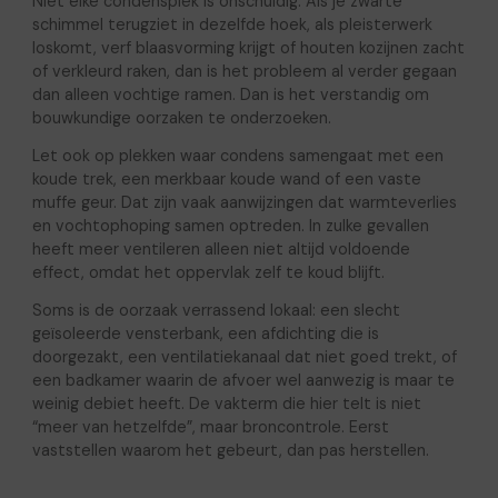
Niet elke condensplek is onschuldig. Als je zwarte
schimmel terugziet in dezelfde hoek, als pleisterwerk
loskomt, verf blaasvorming krijgt of houten kozijnen zacht
of verkleurd raken, dan is het probleem al verder gegaan
dan alleen vochtige ramen. Dan is het verstandig om
bouwkundige oorzaken te onderzoeken.
Let ook op plekken waar condens samengaat met een
koude trek, een merkbaar koude wand of een vaste
muffe geur. Dat zijn vaak aanwijzingen dat warmteverlies
en vochtophoping samen optreden. In zulke gevallen
heeft meer ventileren alleen niet altijd voldoende
effect, omdat het oppervlak zelf te koud blijft.
Soms is de oorzaak verrassend lokaal: een slecht
geïsoleerde vensterbank, een afdichting die is
doorgezakt, een ventilatiekanaal dat niet goed trekt, of
een badkamer waarin de afvoer wel aanwezig is maar te
weinig debiet heeft. De vakterm die hier telt is niet
“meer van hetzelfde”, maar broncontrole. Eerst
vaststellen waarom het gebeurt, dan pas herstellen.