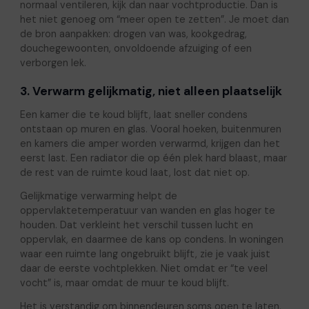
normaal ventileren, kijk dan naar vochtproductie. Dan is
het niet genoeg om “meer open te zetten”. Je moet dan
de bron aanpakken: drogen van was, kookgedrag,
douchegewoonten, onvoldoende afzuiging of een
verborgen lek.
3. Verwarm gelijkmatig, niet alleen plaatselijk
Een kamer die te koud blijft, laat sneller condens
ontstaan op muren en glas. Vooral hoeken, buitenmuren
en kamers die amper worden verwarmd, krijgen dan het
eerst last. Een radiator die op één plek hard blaast, maar
de rest van de ruimte koud laat, lost dat niet op.
Gelijkmatige verwarming helpt de
oppervlaktetemperatuur van wanden en glas hoger te
houden. Dat verkleint het verschil tussen lucht en
oppervlak, en daarmee de kans op condens. In woningen
waar een ruimte lang ongebruikt blijft, zie je vaak juist
daar de eerste vochtplekken. Niet omdat er “te veel
vocht” is, maar omdat de muur te koud blijft.
Het is verstandig om binnendeuren soms open te laten,