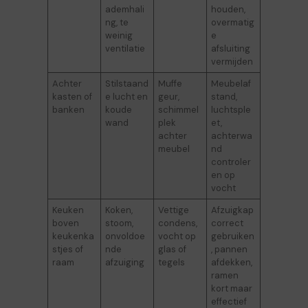
ademhali
houden,
ng, te
overmatig
weinig
e
ventilatie
afsluiting
vermijden
Achter
Stilstaand
Muffe
Meubelaf
kasten of
e lucht en
geur,
stand,
banken
koude
schimmel
luchtsple
wand
plek
et,
achter
achterwa
meubel
nd
controler
en op
vocht
Keuken
Koken,
Vettige
Afzuigkap
boven
stoom,
condens,
correct
keukenka
onvoldoe
vocht op
gebruiken
stjes of
nde
glas of
, pannen
raam
afzuiging
tegels
afdekken,
ramen
kort maar
effectief