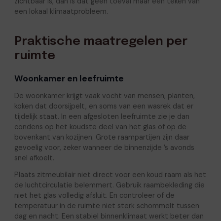
zichtbaar is, dan is dat geen toeval maar een teken van
een lokaal klimaatprobleem.
Praktische maatregelen per
ruimte
Woonkamer en leefruimte
De woonkamer krijgt vaak vocht van mensen, planten,
koken dat doorsijpelt, en soms van een wasrek dat er
tijdelijk staat. In een afgesloten leefruimte zie je dan
condens op het koudste deel van het glas of op de
bovenkant van kozijnen. Grote raampartijen zijn daar
gevoelig voor, zeker wanneer de binnenzijde ’s avonds
snel afkoelt.
Plaats zitmeubilair niet direct voor een koud raam als het
de luchtcirculatie belemmert. Gebruik raambekleding die
niet het glas volledig afsluit. En controleer of de
temperatuur in de ruimte niet sterk schommelt tussen
dag en nacht. Een stabiel binnenklimaat werkt beter dan