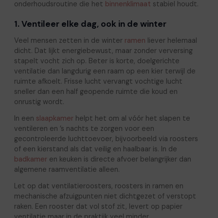
onderhoudsroutine die het
binnenklimaat
stabiel houdt.
1. Ventileer elke dag, ook in de winter
Veel mensen zetten in de winter
ramen
liever helemaal
dicht. Dat lijkt energiebewust, maar zonder verversing
stapelt vocht zich op. Beter is korte, doelgerichte
ventilatie dan langdurig een raam op een kier terwijl de
ruimte afkoelt. Frisse lucht vervangt vochtige lucht
sneller dan een half geopende ruimte die koud en
onrustig wordt.
In een
slaapkamer
helpt het om al vóór het slapen te
ventileren en ’s nachts te zorgen voor een
gecontroleerde luchttoevoer, bijvoorbeeld via roosters
of een kierstand als dat veilig en haalbaar is. In de
badkamer
en keuken is directe afvoer belangrijker dan
algemene raamventilatie alleen.
Let op dat ventilatieroosters, roosters in ramen en
mechanische afzuigpunten niet dichtgezet of verstopt
raken. Een rooster dat vol stof zit, levert op papier
ventilatie maar in de praktijk veel minder