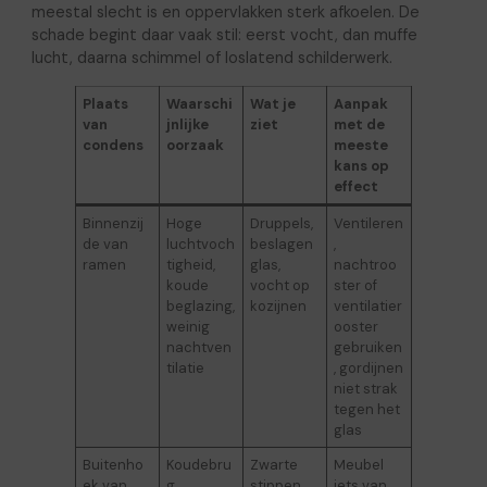
meestal slecht is en oppervlakken sterk afkoelen. De
schade begint daar vaak stil: eerst vocht, dan muffe
lucht, daarna schimmel of loslatend schilderwerk.
Plaats
Waarschi
Wat je
Aanpak
van
jnlijke
ziet
met de
condens
oorzaak
meeste
kans op
effect
Binnenzij
Hoge
Druppels,
Ventileren
de van
luchtvoch
beslagen
,
ramen
tigheid,
glas,
nachtroo
koude
vocht op
ster of
beglazing,
kozijnen
ventilatier
weinig
ooster
nachtven
gebruiken
tilatie
, gordijnen
niet strak
tegen het
glas
Buitenho
Koudebru
Zwarte
Meubel
ek van
g,
stippen,
iets van