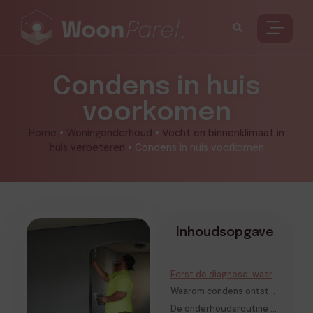
Condens in huis
voorkomen
Home
•
Woningonderhoud
•
Vocht en binnenklimaat in
huis verbeteren
•
Condens in huis voorkomen
Inhoudsopgave
Eerst de diagnose: waar ontstaat de condens?
Waarom condens ontstaat in gewone Nederlandse woningen
De onderhoudsroutine die echt helpt