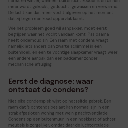
herfst en winter, wanneer buitenlucht kouder is en binnen
meer wordt gekookt, gedoucht, gewassen en verwarmd.
De lucht kan dan meer vocht afgeven op het moment
dat zij tegen een koud oppervlak komt.
Wie het probleem goed wil aanpakken, moet eerst
begrijpen waar het vocht vandaan komt. Pas daarna
heeft onderhoud zin. Een raam met condens vraagt
namelijk iets anders dan zwarte schimmel in een
buitenhoek, en een te vochtige slaapkamer vraagt weer
een andere aanpak dan een badkamer zonder
mechanische afzuiging.
Eerst de diagnose: waar
ontstaat de condens?
Niet elke condensplek wijst op hetzelfde gebrek. Een
raam dat ’s ochtends beslaat kan normaal zijn in een
strak afgesloten woning met weinig nachtventilatie.
Condens op een buitenmuur, in een hoekkast of achter
meubels is zorgelijker, omdat daar de luchtcirculatie