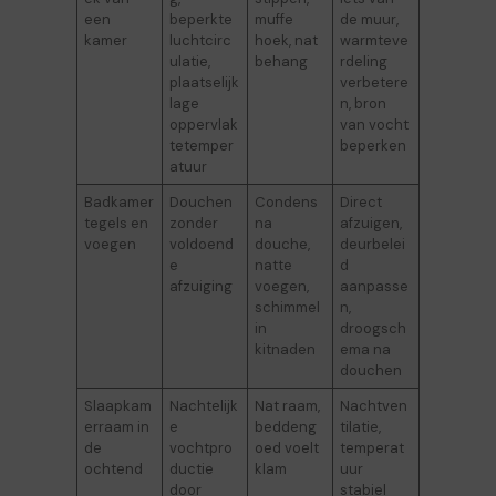
een
beperkte
muffe
de muur,
kamer
luchtcirc
hoek, nat
warmteve
ulatie,
behang
rdeling
plaatselijk
verbetere
lage
n, bron
oppervlak
van vocht
tetemper
beperken
atuur
Badkamer
Douchen
Condens
Direct
tegels en
zonder
na
afzuigen,
voegen
voldoend
douche,
deurbelei
e
natte
d
afzuiging
voegen,
aanpasse
schimmel
n,
in
droogsch
kitnaden
ema na
douchen
Slaapkam
Nachtelijk
Nat raam,
Nachtven
erraam in
e
beddeng
tilatie,
de
vochtpro
oed voelt
temperat
ochtend
ductie
klam
uur
door
stabiel