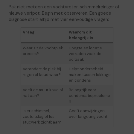
Pak niet meteen een vochtvreter, schimmelreiniger of
nieuwe verfpot. Begin met observeren. Een goede
diagnose start altijd met vier eenvoudige vragen:
Vraag
Waarom dit
belangrijk is
Waar zit de vochtplek
Hoogte en locatie
precies?
verraden vaak de
oorzaak
Verandert de plek bij
Helpt onderscheid
regen of koud weer?
maken tussen lekkage
en condens
Voelt de muur koud of
Belangrijk voor
nat aan?
condensatieprobleme
n
Is er schimmel,
Geeft aanwijzingen
zoutuitslag of los
over langdurig vocht
stucwerk zichtbaar?