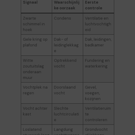
Signaal
Waarschijnlij
Eerste
ke oorzaak
controle
Zwarte
Condens
Ventilatie en
schimmel in
luchtvochtigh
hoek
eid
Gele kring op
Dak- of
Dak, leidingen,
plafond
leidinglekkag
badkamer
e
Witte
Optrekkend
Fundering en
zoutuitslag
vocht
waterkering
onderaan
muur
Vochtplek na
Doorslaand
Gevel,
regen
vocht
voegen,
kozijnen
Vocht achter
Slechte
Ventilatieruim
kast
luchtcirculati
te
e
controleren
Loslatend
Langdurig
Grondvocht