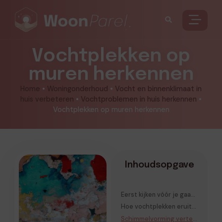
Vochtplekken op
muren herkennen
Home
•
Woningonderhoud
•
Vocht en binnenklimaat in
huis verbeteren
•
Vochtproblemen in huis herkennen
•
Vochtplekken op muren herkennen
Inhoudsopgave
Eerst kijken vóór je gaat repareren
Hoe vochtplekken eruitzien bij verschillende oorzaken
Schimmelvorming vertelt vaak meer dan de vochtplek zelf