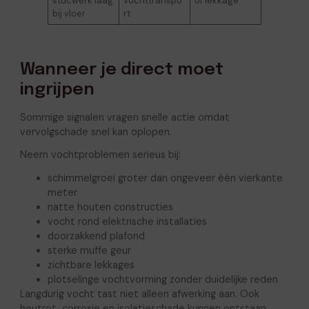
stucwerk laag
vochttranspo
of lekkage
bij vloer
rt
Wanneer je direct moet
ingrijpen
Sommige signalen vragen snelle actie omdat
vervolgschade snel kan oplopen.
Neem vochtproblemen serieus bij:
schimmelgroei groter dan ongeveer één vierkante
meter
natte houten constructies
vocht rond elektrische installaties
doorzakkend plafond
sterke muffe geur
zichtbare lekkages
plotselinge vochtvorming zonder duidelijke reden
Langdurig vocht tast niet alleen afwerking aan. Ook
houtrot, corrosie en isolatieschade kunnen ontstaan.