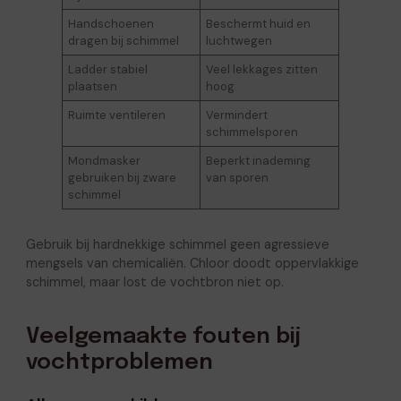
Handschoenen
Beschermt huid en
dragen bij schimmel
luchtwegen
Ladder stabiel
Veel lekkages zitten
plaatsen
hoog
Ruimte ventileren
Vermindert
schimmelsporen
Mondmasker
Beperkt inademing
gebruiken bij zware
van sporen
schimmel
Gebruik bij hardnekkige schimmel geen agressieve
mengsels van chemicaliën. Chloor doodt oppervlakkige
schimmel, maar lost de vochtbron niet op.
Veelgemaakte fouten bij
vochtproblemen