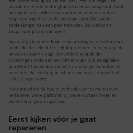
een donkere kring achter een kast, verf die begint te
bladderen of een muffe geur die steeds terugkomt. Veel
huiseigenaren schilderen eroverheen zonder eerst te
begrijpen waar het vocht vandaan komt. Dat werkt
zelden langer dan een paar maanden. De plek komt
terug, vaak groter dan eerst.
Bij vochtproblemen draait alles om diagnose. Niet iedere
vochtplek betekent hetzelfde probleem. Een natte plek
naast een raam vraagt een andere aanpak dan
zoutkringen onderaan een binnenmuur. Wie de signalen
goed leert herkennen, voorkomt onnodige reparaties en
voorkomt dat verborgen schade aan hout, stucwerk of
isolatie erger wordt.
In dit artikel leer je hoe je vochtplekken op muren kunt
herkennen, welke patronen bij welke oorzaak horen en
welke vervolgstap logisch is.
Eerst kijken vóór je gaat
repareren