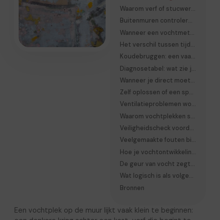
Waarom verf of stucwerk soms eerst beschadigt
Buitenmuren controleren: vaak begint het probleem daar
Wanneer een vochtmeter nuttig is
Het verschil tussen tijdelijk en structureel vocht
Koudebruggen: een vaak verkeerd begrepen oorzaak
Diagnosetabel: wat zie je precies?
Wanneer je direct moet ingrijpen
Zelf oplossen of een specialist inschakelen?
Ventilatieproblemen worden vaak onderschat
Waarom vochtplekken soms pas maanden later zichtbaar worden
Veiligheidscheck voordat je gaat onderzoeken
Veelgemaakte fouten bij vochtproblemen
Hoe je vochtontwikkeling kunt volgen
De geur van vocht zegt vaak meer dan mensen denken
Wat logisch is als volgende stap
Bronnen
Een vochtplek op de muur lijkt vaak klein te beginnen: