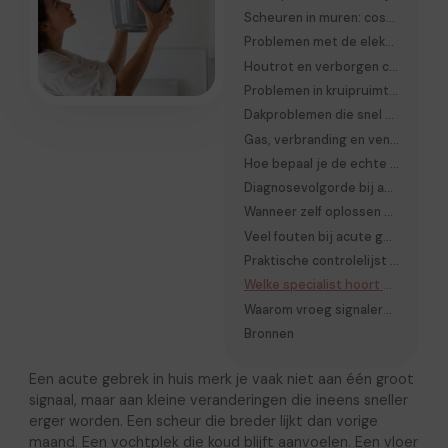
Scheuren in muren: cosmetisch of structureel?
Problemen met de elektrische installatie herkennen
Houtrot en verborgen constructieschade
Problemen in kruipruimte en fundering
Dakproblemen die snel escaleren
Gas, verbranding en ventilatieproblemen
Hoe bepaal je de echte oorzaak?
Diagnosevolgorde bij acute gebreken
Wanneer zelf oplossen nog verantwoord is
Veel fouten bij acute gebreken
Praktische controlelijst voor huiseigenaren
Welke specialist hoort bij welk probleem?
Waarom vroeg signaleren zoveel verschil maakt
Bronnen
Een acute gebrek in huis merk je vaak niet aan één groot
signaal, maar aan kleine veranderingen die ineens sneller
erger worden. Een scheur die breder lijkt dan vorige
maand. Een vochtplek die koud blijft aanvoelen. Een vloer