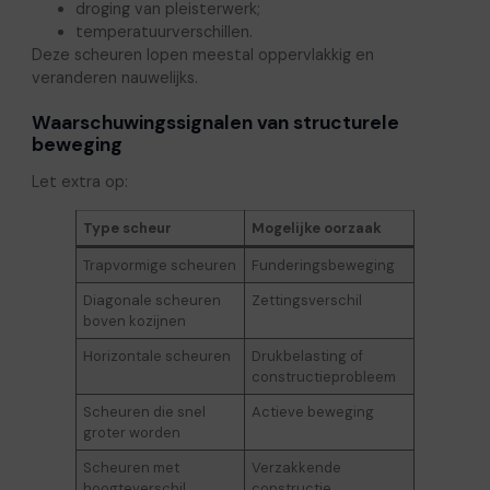
droging van pleisterwerk;
temperatuurverschillen.
Deze scheuren lopen meestal oppervlakkig en
veranderen nauwelijks.
Waarschuwingssignalen van structurele
beweging
Let extra op:
Type scheur
Mogelijke oorzaak
Trapvormige scheuren
Funderingsbeweging
Diagonale scheuren
Zettingsverschil
boven kozijnen
Horizontale scheuren
Drukbelasting of
constructieprobleem
Scheuren die snel
Actieve beweging
groter worden
Scheuren met
Verzakkende
hoogteverschil
constructie