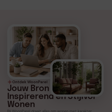
Ontdek WoonParel
Jouw Bron voor
Inspirerend en Stijlvol
Wonen
Bij WoonParel draait alles om wonen met karakter,