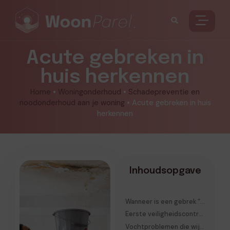
Acute gebreken in
huis herkennen
Home
•
Woningonderhoud
•
Schadepreventie en
noodonderhoud aan je woning
•
Acute gebreken in huis
herkennen
Inhoudsopgave
Wanneer is een gebrek “acuut”?
Eerste veiligheidscontrole voordat je gaat onderzoeken
Vochtproblemen die wijzen op acute schade