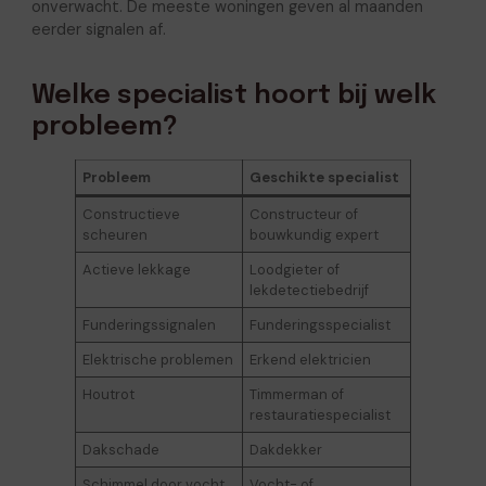
onverwacht. De meeste woningen geven al maanden
eerder signalen af.
Welke specialist hoort bij welk
probleem?
Probleem
Geschikte specialist
Constructieve
Constructeur of
scheuren
bouwkundig expert
Actieve lekkage
Loodgieter of
lekdetectiebedrijf
Funderingssignalen
Funderingsspecialist
Elektrische problemen
Erkend elektricien
Houtrot
Timmerman of
restauratiespecialist
Dakschade
Dakdekker
Schimmel door vocht
Vocht- of