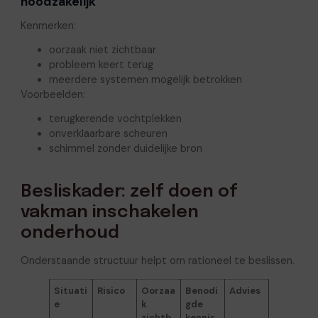
noodzakelijk
Kenmerken:
oorzaak niet zichtbaar
probleem keert terug
meerdere systemen mogelijk betrokken
Voorbeelden:
terugkerende vochtplekken
onverklaarbare scheuren
schimmel zonder duidelijke bron
Besliskader: zelf doen of
vakman inschakelen
onderhoud
Onderstaande structuur helpt om rationeel te beslissen.
Situati
Risico
Oorzaa
Benodi
Advies
e
k
gde
zichtb
kennis