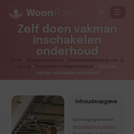
Zelf doen vakman
inschakelen
onderhoud
Home
•
Woningonderhoud
•
Onderhoudsplanning voor je
woning
•
Preventief woningonderhoud
•
Zelf doen
vakman inschakelen onderhoud
Inhoudsopgave
Eerst begrijpen wat er écht kapot gaat (diagnose vóór actie)
Risicoklassen in onderhoud