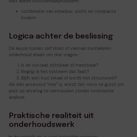
Niet alleen schoonmaakprobleem:
combinatie van schaduw, vocht en compacte
bodem
Logica achter de beslissing
De keuze tussen zelf doen of vakman inschakelen
onderhoud draait om drie vragen:
Is de oorzaak zichtbaar of meetbaar?
Begrijp ik het systeem dat faalt?
Blijft een fout lokaal of wordt het structureel?
Als één antwoord “nee” is, wordt het risico te groot om
puur op ervaring te vertrouwen zonder technische
analyse.
Praktische realiteit uit
onderhoudswerk
In de praktijk zie je vaak hetzelfde patroon: