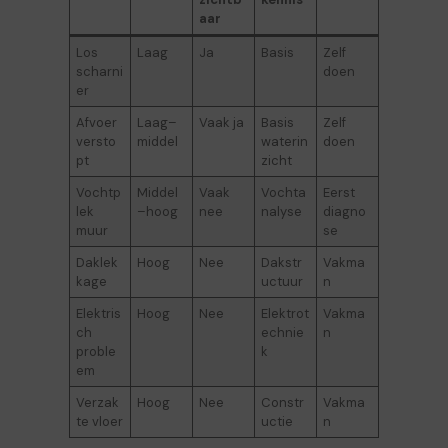
aar
Los
Laag
Ja
Basis
Zelf
scharni
doen
er
Afvoer
Laag–
Vaak ja
Basis
Zelf
versto
middel
waterin
doen
pt
zicht
Vochtp
Middel
Vaak
Vochta
Eerst
lek
–hoog
nee
nalyse
diagno
muur
se
Daklek
Hoog
Nee
Dakstr
Vakma
kage
uctuur
n
Elektris
Hoog
Nee
Elektrot
Vakma
ch
echnie
n
proble
k
em
Verzak
Hoog
Nee
Constr
Vakma
te vloer
uctie
n