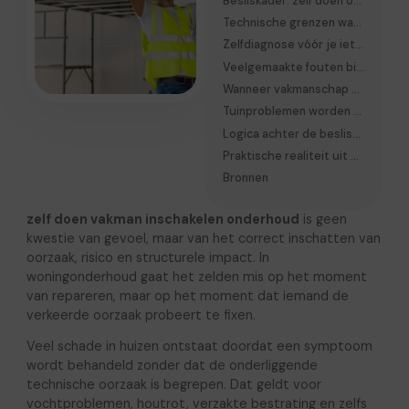
Besliskader: zelf doen of vakman inschakelen onderhoud
Technische grenzen waar zelf doen stopt
Zelfdiagnose vóór je iets repareert
Veelgemaakte fouten bij onderhoud
Wanneer vakmanschap nodig is maar voorbereiding helpt
Tuinproblemen worden vaak onderschat
Logica achter de beslissing
Praktische realiteit uit onderhoudswerk
Bronnen
zelf doen vakman inschakelen onderhoud
is geen
kwestie van gevoel, maar van het correct inschatten van
oorzaak, risico en structurele impact. In
woningonderhoud gaat het zelden mis op het moment
van repareren, maar op het moment dat iemand de
verkeerde oorzaak probeert te fixen.
Veel schade in huizen ontstaat doordat een symptoom
wordt behandeld zonder dat de onderliggende
technische oorzaak is begrepen. Dat geldt voor
vochtproblemen, houtrot, verzakte bestrating en zelfs