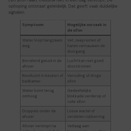
Een sifon raakt meestal niet in één dag verstopt. De
ophoping ontstaat geleidelijk. Dat geeft vaak duidelijke
signalen.
Symptoom
Mogelijke oorzaak in
de sifon
Water loopt langzaam
Vet, zeepresten of
weg
haren vernauwen de
doorgang
Borrelend geluid in de
Lucht kan niet goed
afvoer
doorstromen
Rioollucht in keuken of
Vervuiling of droge
badkamer
sifon
Water komt terug
Gedeeltelijke
omhoog
blokkade verderop of
volle sifon
Druppels onder de
Losse wartel of
afvoer
versleten rubberring
Afvoer verstopt na
Vetlaag aan