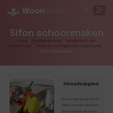
Sifon schoonmaken
Home
•
Woningonderhoud
•
Installaties in huis
onderhouden
•
Afvoer en riolering in huis onderhouden
•
Sifon schoonmaken
Inhoudsopgave
Hoe herken je dat de sifon vervuild of gedeeltelijk verstopt is?
Welke soorten sifons kom je in Nederlandse woningen tegen?
Gereedschap en voorbereiding