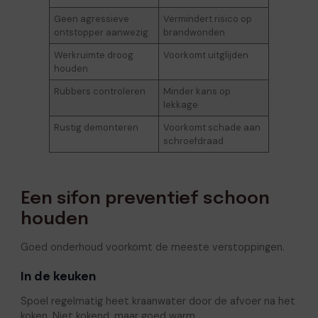
Geen agressieve
Vermindert risico op
ontstopper aanwezig
brandwonden
Werkruimte droog
Voorkomt uitglijden
houden
Rubbers controleren
Minder kans op
lekkage
Rustig demonteren
Voorkomt schade aan
schroefdraad
Een sifon preventief schoon
houden
Goed onderhoud voorkomt de meeste verstoppingen.
In de keuken
Spoel regelmatig heet kraanwater door de afvoer na het
koken. Niet kokend, maar goed warm.