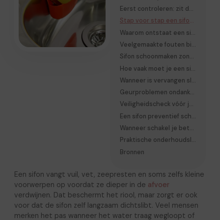
Eerst controleren: zit de verstopping echt in de sifon?
Stap voor stap een sifon schoonmaken
Waarom ontstaat een sifonverstopping eigenlijk?
Veelgemaakte fouten bij het schoonmaken van een sifon
Sifon schoonmaken zonder demonteren: werkt dat?
Hoe vaak moet je een sifon schoonmaken?
Wanneer is vervangen slimmer dan schoonmaken?
Geurproblemen ondanks een schone sifon
Veiligheidscheck vóór je begint
Een sifon preventief schoon houden
Wanneer schakel je beter een vakman in?
Praktische onderhoudslogica: eerst begrijpen, daarna reinigen
Bronnen
Een sifon vangt vuil, vet, zeepresten en soms zelfs kleine
voorwerpen op voordat ze dieper in de
afvoer
verdwijnen. Dat beschermt het riool, maar zorgt er ook
voor dat de sifon zelf langzaam dichtslibt. Veel mensen
merken het pas wanneer het water traag wegloopt of