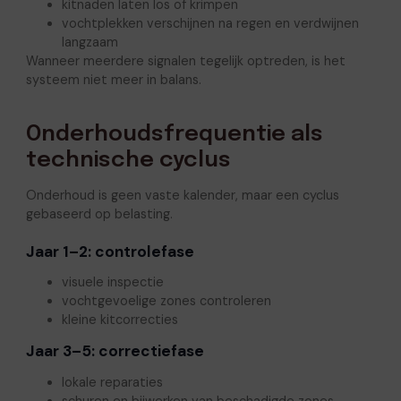
kitnaden laten los of krimpen
vochtplekken verschijnen na regen en verdwijnen
langzaam
Wanneer meerdere signalen tegelijk optreden, is het
systeem niet meer in balans.
Onderhoudsfrequentie als
technische cyclus
Onderhoud is geen vaste kalender, maar een cyclus
gebaseerd op belasting.
Jaar 1–2: controlefase
visuele inspectie
vochtgevoelige zones controleren
kleine kitcorrecties
Jaar 3–5: correctiefase
lokale reparaties
schuren en bijwerken van beschadigde zones