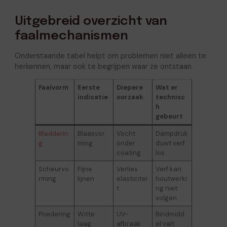
Uitgebreid overzicht van
faalmechanismen
Onderstaande tabel helpt om problemen niet alleen te
herkennen, maar ook te begrijpen waar ze ontstaan.
Faalvorm
Eerste
Diepere
Wat er
indicatie
oorzaak
technisc
h
gebeurt
Bladderin
Blaasvor
Vocht
Dampdruk
g
ming
onder
duwt verf
coating
los
Scheurvo
Fijne
Verlies
Verf kan
rming
lijnen
elasticitei
houtwerki
t
ng niet
volgen
Poedering
Witte
UV-
Bindmidd
laag
afbraak
el valt