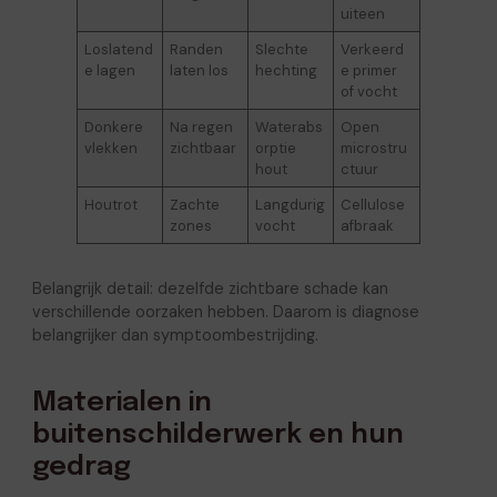
uiteen
Loslatend
Randen
Slechte
Verkeerd
e lagen
laten los
hechting
e primer
of vocht
Donkere
Na regen
Waterabs
Open
vlekken
zichtbaar
orptie
microstru
hout
ctuur
Houtrot
Zachte
Langdurig
Cellulose
zones
vocht
afbraak
Belangrijk detail: dezelfde zichtbare schade kan
verschillende oorzaken hebben. Daarom is diagnose
belangrijker dan symptoombestrijding.
Materialen in
buitenschilderwerk en hun
gedrag