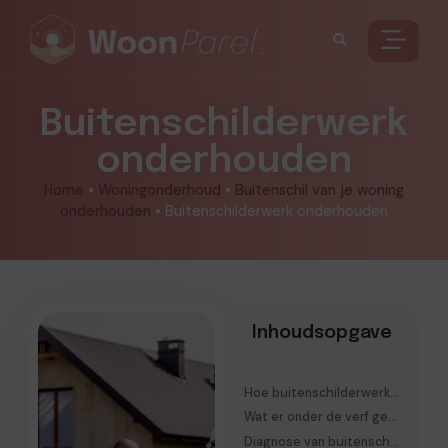
Buitenschilderwerk
onderhouden
Home
•
Woningonderhoud
•
Buitenschil van je woning
onderhouden
•
Buitenschilderwerk onderhouden
Inhoudsopgave
Hoe buitenschilderwerk functioneert als beschermingssysteem
Wat er onder de verf gebeurt voordat schade zichtbaar wordt
Diagnose van buitenschilderwerk: verder kijken dan het oppervlak