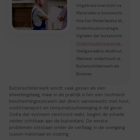
Uitgebreid overzicht van faalmechanismen
Materialen in buitenschilderwerk en hun gedrag
Hoe het Nederlandse klimaat buitenschilderwerk belast
Onderhoudsstrategie: werken volgens oorzaak, niet symptoom
Signalen dat buitenschilderwerk zijn grens nadert
Onderhoudsfrequentie als technische cyclus
Veelgemaakte denkfouten bij onderhoud
Wanneer onderhoud veranderen in herstel
Buitenschilderwerk als onderdeel van woninggedrag
Bronnen
Buitenschilderwerk wordt vaak gezien als een
afwerkingslaag, maar in de praktijk is het een technisch
beschermingssysteem dat direct samenwerkt met hout,
vochttransport en temperatuurbeweging in de gevel.
Zodra dat systeem verstoord raakt, begint de schade
zelden zichtbaar aan de buitenkant. De eerste
problemen ontstaan onder de verflaag, in de overgang
tussen materiaal en coating.