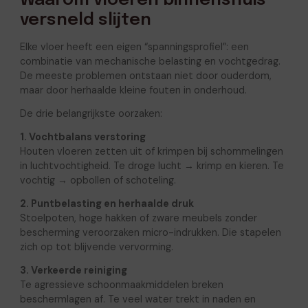
Waarom vloeren binnenshuis
versneld slijten
Elke vloer heeft een eigen “spanningsprofiel”: een
combinatie van mechanische belasting en vochtgedrag.
De meeste problemen ontstaan niet door ouderdom,
maar door herhaalde kleine fouten in onderhoud.
De drie belangrijkste oorzaken:
1. Vochtbalans verstoring
Houten vloeren zetten uit of krimpen bij schommelingen
in luchtvochtigheid. Te droge lucht → krimp en kieren. Te
vochtig → opbollen of schoteling.
2. Puntbelasting en herhaalde druk
Stoelpoten, hoge hakken of zware meubels zonder
bescherming veroorzaken micro-indrukken. Die stapelen
zich op tot blijvende vervorming.
3. Verkeerde reiniging
Te agressieve schoonmaakmiddelen breken
beschermlagen af. Te veel water trekt in naden en