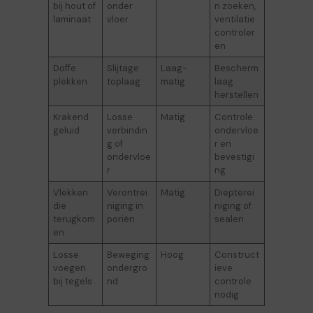
bij hout of
onder
n zoeken,
laminaat
vloer
ventilatie
controler
en
Doffe
Slijtage
Laag-
Bescherm
plekken
toplaag
matig
laag
herstellen
Krakend
Losse
Matig
Controle
geluid
verbindin
ondervloe
g of
r en
ondervloe
bevestigi
r
ng
Vlekken
Verontrei
Matig
Diepterei
die
niging in
niging of
terugkom
poriën
sealen
en
Losse
Beweging
Hoog
Construct
voegen
ondergro
ieve
bij tegels
nd
controle
nodig