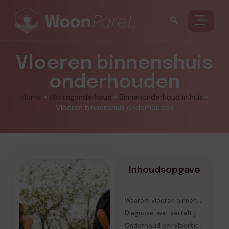
Vloeren binnenshuis
onderhouden
Home
•
Woningonderhoud
•
Binnenonderhoud in huis
•
Vloeren binnenshuis onderhouden
Inhoudsopgave
Waarom vloeren binnenshuis versneld slijten
Diagnose: wat vertelt je vloer je eigenlijk?
Onderhoud per vloertype: gedrag begrijpen vóór je schoonmaakt