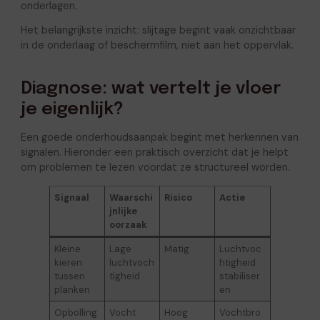
onderlagen.
Het belangrijkste inzicht: slijtage begint vaak onzichtbaar
in de onderlaag of beschermfilm, niet aan het oppervlak.
Diagnose: wat vertelt je vloer
je eigenlijk?
Een goede onderhoudsaanpak begint met herkennen van
signalen. Hieronder een praktisch overzicht dat je helpt
om problemen te lezen voordat ze structureel worden.
Signaal
Waarschi
Risico
Actie
jnlijke
oorzaak
Kleine
Lage
Matig
Luchtvoc
kieren
luchtvoch
htigheid
tussen
tigheid
stabiliser
planken
en
Opbolling
Vocht
Hoog
Vochtbro