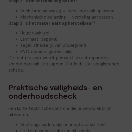
Stap 2: Is de oorzaak nog actief?
Vochtbron aanwezig → eerst oorzaak oplossen
Mechanische belasting → verdeling aanpassen
Stap 3: Is het materiaal nog herstelbaar?
Hout: vaak wel
Laminaat: beperkt
Tegel: afhankelijk van ondergrond
PVC: meestal gedeeltelijk
De fout die vaak wordt gemaakt: direct repareren
zonder oorzaak te stoppen. Dat leidt tot terugkerende
schade.
Praktische veiligheids- en
onderhoudscheck
Een korte technische controle die je periodiek kunt
uitvoeren:
Voel langs naden: zijn er hoogteverschillen?
Luister naar holle plekken bij tegels