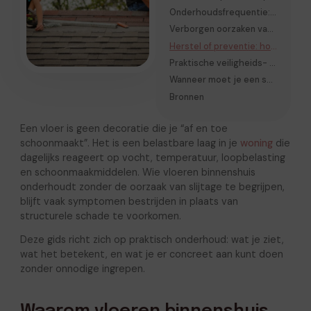
Onderhoudsfrequentie: wat moet je wanneer doen?
Verborgen oorzaken van vloerschade
Herstel of preventie: hoe bepaal je de juiste aanpak?
Praktische veiligheids- en onderhoudscheck
Wanneer moet je een specialist inschakelen?
Bronnen
Een vloer is geen decoratie die je “af en toe
schoonmaakt”. Het is een belastbare laag in je
woning
die
dagelijks reageert op vocht, temperatuur, loopbelasting
en schoonmaakmiddelen. Wie vloeren binnenshuis
onderhoudt zonder de oorzaak van slijtage te begrijpen,
blijft vaak symptomen bestrijden in plaats van
structurele schade te voorkomen.
Deze gids richt zich op praktisch onderhoud: wat je ziet,
wat het betekent, en wat je er concreet aan kunt doen
zonder onnodige ingrepen.