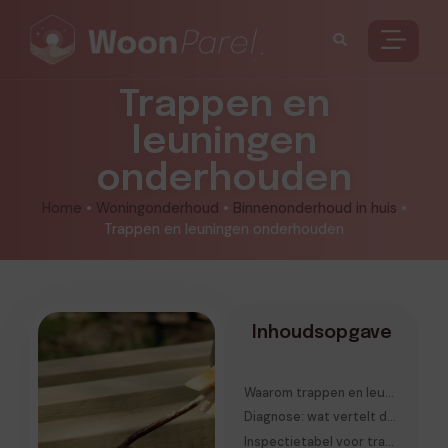
Trappen en
leuningen
onderhouden
Home
•
Woningonderhoud
•
Binnenonderhoud in huis
•
Trappen en leuningen onderhouden
Inhoudsopgave
Waarom trappen en leuningen slijten zoals ze slijten
Diagnose: wat vertelt de trap je eigenlijk?
Inspectietabel voor trappen en leuningen