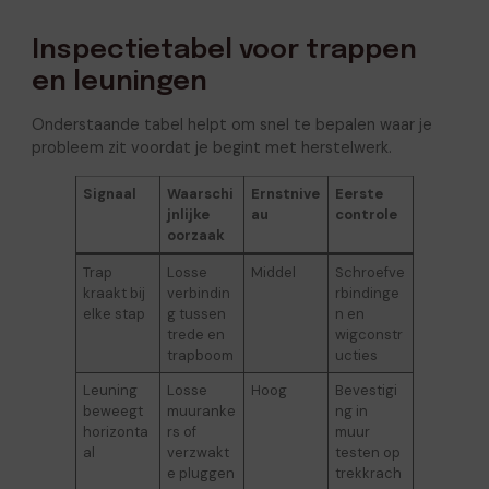
Inspectietabel voor trappen
en leuningen
Onderstaande tabel helpt om snel te bepalen waar je
probleem zit voordat je begint met herstelwerk.
Signaal
Waarschi
Ernstnive
Eerste
jnlijke
au
controle
oorzaak
Trap
Losse
Middel
Schroefve
kraakt bij
verbindin
rbindinge
elke stap
g tussen
n en
trede en
wigconstr
trapboom
ucties
Leuning
Losse
Hoog
Bevestigi
beweegt
muuranke
ng in
horizonta
rs of
muur
al
verzwakt
testen op
e pluggen
trekkrach