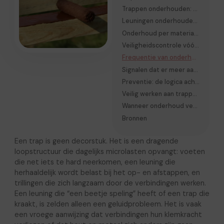
Trappen onderhouden: wat je niet mag overslaan
Leuningen onderhouden: meer dan alleen stevigheid testen
Onderhoud per materiaaltype
Veiligheidscontrole vóór gebruiksbelasting
Frequentie van onderhoud: realistisch schema
Signalen dat er meer aan de hand is dan slijtage
Preventie: de logica achter duurzaam trapbeheer
Veilig werken aan trappen en leuningen
Wanneer onderhoud verandert in herstelwerk
Bronnen
Een trap is geen decorstuk. Het is een dragende
loopstructuur die dagelijks microlasten opvangt: voeten
die net iets te hard neerkomen, een leuning die
herhaaldelijk wordt belast bij het op- en afstappen, en
trillingen die zich langzaam door de verbindingen werken.
Een leuning die “een beetje speling” heeft of een trap die
kraakt, is zelden alleen een geluidprobleem. Het is vaak
een vroege aanwijzing dat verbindingen hun klemkracht