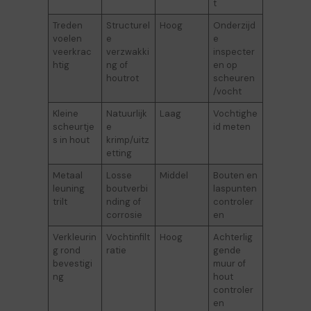
t
Treden
Structurel
Hoog
Onderzijd
voelen
e
e
veerkrac
verzwakki
inspecter
htig
ng of
en op
houtrot
scheuren
/vocht
Kleine
Natuurlijk
Laag
Vochtighe
scheurtje
e
id meten
s in hout
krimp/uitz
etting
Metaal
Losse
Middel
Bouten en
leuning
boutverbi
laspunten
trilt
nding of
controler
corrosie
en
Verkleurin
Vochtinfilt
Hoog
Achterlig
g rond
ratie
gende
bevestigi
muur of
ng
hout
controler
en