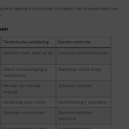
rkt aantal structurele oorzaken. Het is essentieel om
n.
nen
Technische verklaring
Eerste controle
Gewicht trekt deur uit lijn
Controle scharnierbouten
Wand of bevestiging is
Waterpas check kozijn
verschoven
Metaal-op-metaal
Scharnier smeren
wrijving
Uitzetting door vocht
Vochtmeting / ventilatie
Sluitpunt verschoven
Sluitmechanisme
inspectie
Bevestiging los of gips
Aansluiting muur