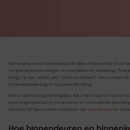
Binnendeuren en binnenkozijnen lijken stilstaande onder
temperatuurwisselingen en mechanische belasting. Zodra e
hangt, is dat zelden een “plots probleem”. Het is meest
scharnierbelasting of foutieve afstelling.
Wie onderhoud goed begrijpt, kijkt niet naar het sympto
spanningsopbouw in scharnieren of verouderde afwerking
herstelt de functionele stabiliteit van
binnendeuren
en bi
Hoe binnendeuren en binnenko