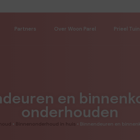
Partners
Over Woon Parel
Prieel Tuin
ndeuren en binnenko
onderhouden
houd
•
Binnenonderhoud in huis
•
Binnendeuren en binnen