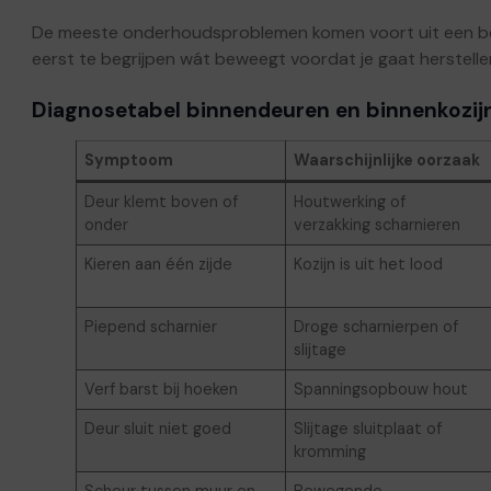
De meeste onderhoudsproblemen komen voort uit een bepe
eerst te begrijpen wát beweegt voordat je gaat herstelle
Diagnosetabel binnendeuren en binnenkozij
Symptoom
Waarschijnlijke oorzaak
Deur klemt boven of
Houtwerking of
onder
verzakking scharnieren
Kieren aan één zijde
Kozijn is uit het lood
Piepend scharnier
Droge scharnierpen of
slijtage
Verf barst bij hoeken
Spanningsopbouw hout
Deur sluit niet goed
Slijtage sluitplaat of
kromming
Scheur tussen muur en
Bewegende