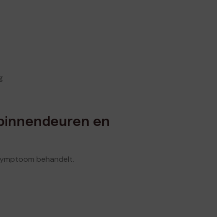
g
 binnendeuren en
 symptoom behandelt.