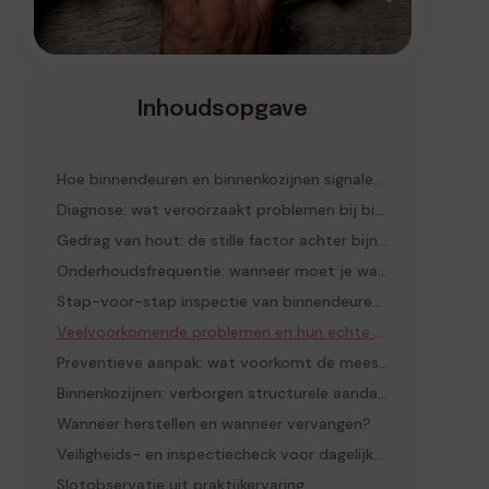
Inhoudsopgave
Hoe binnendeuren en binnenkozijnen signalen afgeven
Diagnose: wat veroorzaakt problemen bij binnendeuren en binnenkozijnen?
Gedrag van hout: de stille factor achter bijna elk probleem
Onderhoudsfrequentie: wanneer moet je wat doen?
Stap-voor-stap inspectie van binnendeuren en binnenkozijnen
Veelvoorkomende problemen en hun echte oorzaak
Preventieve aanpak: wat voorkomt de meeste schade
Binnenkozijnen: verborgen structurele aandachtspunten
Wanneer herstellen en wanneer vervangen?
Veiligheids- en inspectiecheck voor dagelijks gebruik
Slotobservatie uit praktijkervaring