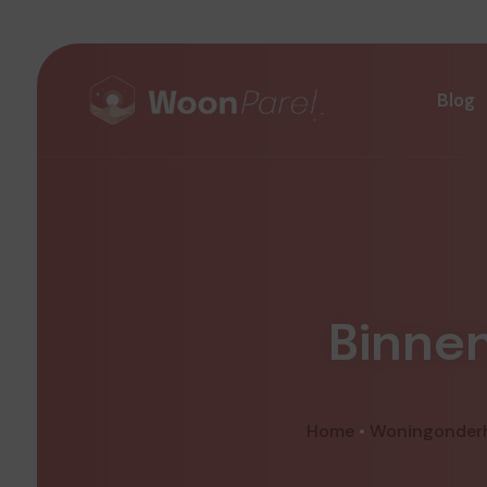
Blog
Binne
Home
•
Woningonder