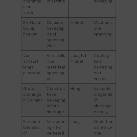
openinge
of zetting
beweging
n na
vullen
Plint komt
Onjuiste
Middel
Mechanis
los bij
bevestigi
che
hoeken
ng of
spanning
spanning
vloer
Verf
Verschille
Laag tot
Coating
scheurt
nde
middel
kan
langs
materiaal
beweging
plintrand
spanning
niet
en
volgen
Grote
Construc
Hoog
Inspectie
openinge
tieve
dragende
n (>5 mm)
beweging
of
of fout
vloerlage
montage
n nodig
Kitnaden
Verouderi
Laag
Onderhou
laten los
ng kit of
dsinterve
of
verkeerd
ntie