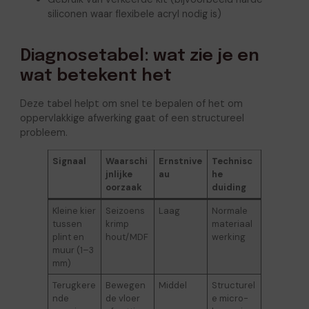
siliconen waar flexibele acryl nodig is)
Diagnosetabel: wat zie je en
wat betekent het
Deze tabel helpt om snel te bepalen of het om
oppervlakkige afwerking gaat of een structureel
probleem.
Signaal
Waarschi
Ernstnive
Technisc
jnlijke
au
he
oorzaak
duiding
Kleine kier
Seizoens
Laag
Normale
tussen
krimp
materiaal
plint en
hout/MDF
werking
muur (1–3
mm)
Terugkere
Bewegen
Middel
Structurel
nde
de vloer
e micro-