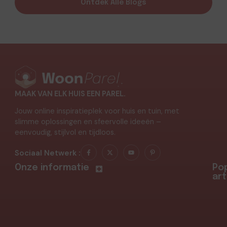
Ontdek Alle Blogs
MAAK VAN ELK HUIS EEN PAREL.
Jouw online inspiratieplek voor huis en tuin, met
slimme oplossingen en sfeervolle ideeën –
eenvoudig, stijlvol en tijdloos.
Sociaal Netwerk :
Onze informatie
Pop
art