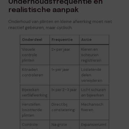
Onderhoudsfrequentie en
realistische aanpak
Onderhoud van plinten en kleine afwerking moet niet
reactief gebeuren, maar cyclisch.
Onderdeel
Frequentie
Actie
Visuele
2× per jaar
Kieren en
controle
scheuren
plinten
registreren
Kitnaden
1× per jaar
Loslatende
controleren
delen
verwijderen
Bijwerken
1× per 2–3 jaar
Licht schuren
verf/afwerking
en bijwerken
Herstellen
Direct bij
Mechanisch
loszittende
constatering
fixeren
plinten
Controle
Na grote
Expansieruimt