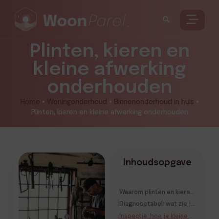
Plinten, kieren en
kleine afwerking
onderhouden
Home
•
Woningonderhoud
•
Binnenonderhoud in huis
•
Plinten, kieren en kleine afwerking onderhouden
Inhoudsopgave
Waarom plinten en kieren in huis ontstaan
Diagnosetabel: wat zie je en wat betekent het
Inspectie: hoe je kleine afwerking in huis systematisch bekijkt