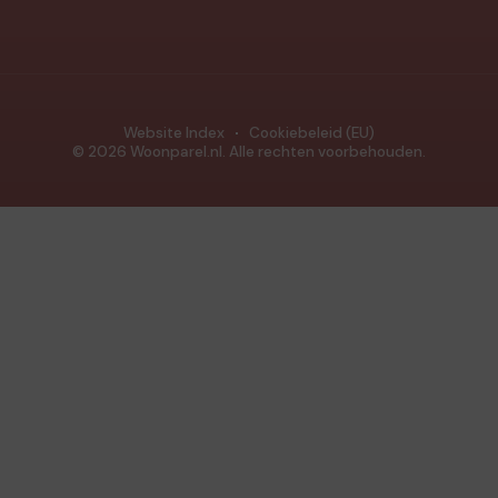
Website Index
Cookiebeleid (EU)
© 2026 Woonparel.nl. Alle rechten voorbehouden.