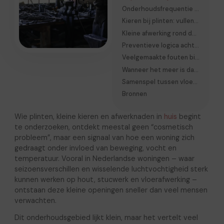
Onderhoudsfrequentie en realistische aanpak
Kieren bij plinten: vullen of eerst begrijpen?
Kleine afwerking rond deuren en kozijnen
Preventieve logica achter plinten en afwerking
Veelgemaakte fouten bij onderhoud van kleine afwerking
Wanneer het meer is dan klein onderhoud
Samenspel tussen vloer, wand en plint
Bronnen
Wie plinten, kleine kieren en afwerknaden in
huis
begint
te onderzoeken, ontdekt meestal geen “cosmetisch
probleem”, maar een signaal van hoe een woning zich
gedraagt onder invloed van beweging, vocht en
temperatuur. Vooral in Nederlandse woningen – waar
seizoensverschillen en wisselende luchtvochtigheid sterk
kunnen werken op hout, stucwerk en vloerafwerking –
ontstaan deze kleine openingen sneller dan veel mensen
verwachten.
Dit onderhoudsgebied lijkt klein, maar het vertelt veel