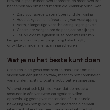
Preventie gaat minder over repareren en meer over het
beheersen van omstandigheden die spanning opbouwen.
Zorg voor goede waterafvoer rond de woning
Houd dakgoten en afvoeren vrij van verstopping
Vermijd langdurige vochtbelasting tegen gevels
Controleer voegen om de paar jaar op slijtage
Let op vroege signalen bij seizoenswisselingen
Een gevel die droog en gelijkmatig belast blijft,
ontwikkelt minder snel spanningsscheuren.
Wat je nu het beste kunt doen
Scheuren in de gevel controleren draait niet om het
vinden van één juiste oorzaak, maar om het combineren
van signalen: richting, locatie, activiteit en omgeving.
Wie systematisch kijkt, ziet vaak dat de meeste
scheuren in één van twee categorieën vallen:
oppervlakkig gedrag van materialen of structurele
beweging van het gebouw. Dat onderscheid bepaalt
uiteindelijk of je observeert, onderhoud uitvoert of