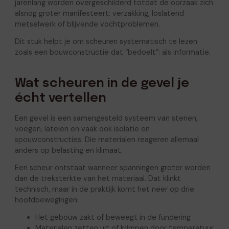
jarenlang worden overgeschilderd totdat de oorzaak zich
alsnog groter manifesteert: verzakking, loslatend
metselwerk of blijvende vochtproblemen.
Dit stuk helpt je om scheuren systematisch te lezen
zoals een bouwconstructie dat “bedoelt”: als informatie.
Wat scheuren in de gevel je
écht vertellen
Een gevel is een samengesteld systeem van stenen,
voegen, lateien en vaak ook isolatie en
spouwconstructies. Die materialen reageren allemaal
anders op belasting en klimaat.
Een scheur ontstaat wanneer spanningen groter worden
dan de treksterkte van het materiaal. Dat klinkt
technisch, maar in de praktijk komt het neer op drie
hoofdbewegingen:
Het gebouw zakt of beweegt in de fundering
Materialen zetten uit of krimpen door temperatuur