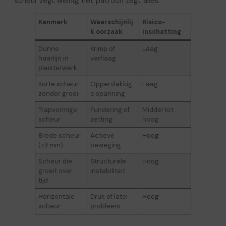
scheur zegt weinig, het patroon zegt alles.
Kenmerk
Waarschijnlij
Risico-
k oorzaak
inschatting
Dunne
Krimp of
Laag
haarlijn in
verflaag
pleisterwerk
Korte scheur
Oppervlakkig
Laag
zonder groei
e spanning
Trapvormige
Fundering of
Middel tot
scheur
zetting
hoog
Brede scheur
Actieve
Hoog
(>3 mm)
beweging
Scheur die
Structurele
Hoog
groeit over
instabiliteit
tijd
Horizontale
Druk of latei
Hoog
scheur
probleem