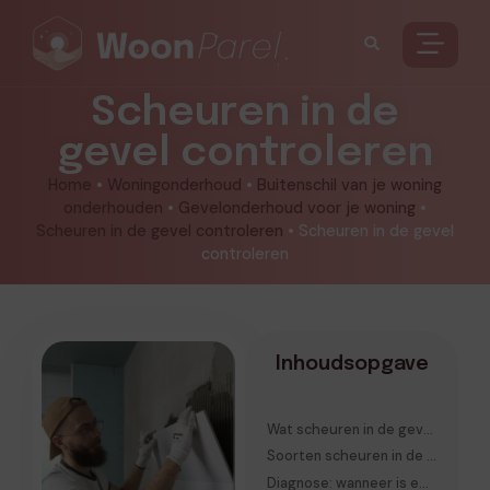
Scheuren in de
gevel controleren
Home
•
Woningonderhoud
•
Buitenschil van je woning
onderhouden
•
Gevelonderhoud voor je woning
•
Scheuren in de gevel controleren
•
Scheuren in de gevel
controleren
Inhoudsopgave
Wat scheuren in de gevel je écht vertellen
Soorten scheuren in de gevel herkennen
Diagnose: wanneer is een scheur onschuldig of structureel?